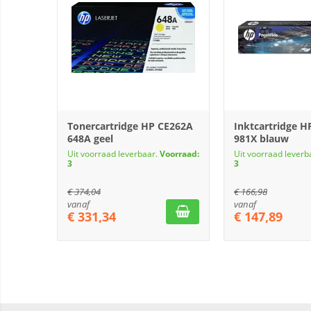
Tonercartridge HP CE262A
Inktcartridge H
648A geel
981X blauw
Uit voorraad leverbaar.
Voorraad:
Uit voorraad leverb
3
3
€
374,04
€
166,98
vanaf
vanaf
€
331,34
€
147,89