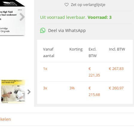
Zet op verlanglijstje
Uit voorraad leverbaar.
Voorraad: 3
Deel via WhatsApp
Vanaf
Korting
Excl.
Incl. BTW
aantal
BTW
1x
€
€
267,83
221,35
3x
3%
€
€
260,97
215,68
ikelen