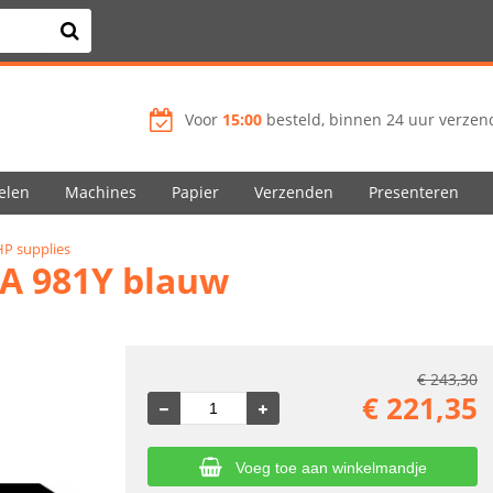
Voor
15:00
besteld, binnen 24 uur verzend
elen
Machines
Papier
Verzenden
Presenteren
HP supplies
3A 981Y blauw
€
243,30
€
221,35
Voeg toe aan winkelmandje