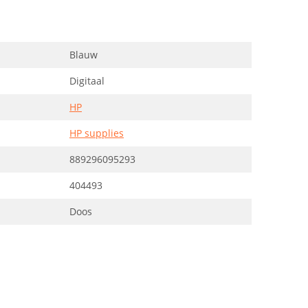
Blauw
Digitaal
HP
HP supplies
889296095293
404493
Doos