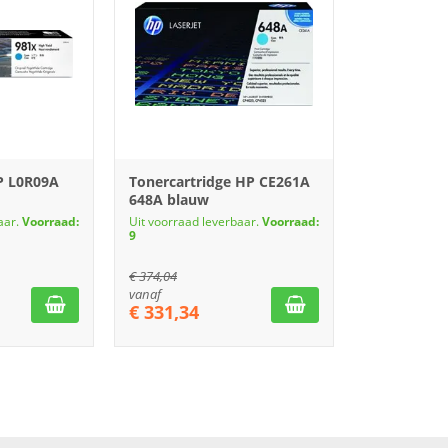
P L0R09A
Tonercartridge HP CE261A
648A blauw
aar.
Voorraad:
Uit voorraad leverbaar.
Voorraad:
9
€
374,04
vanaf
€
331,34