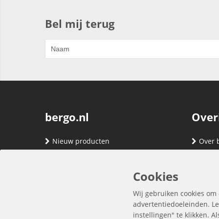
Bel mij terug
bergo.nl
Over
Nieuw producten
Over 
Merken
Adres
Contact
Verze
Cookies
Registreren
Klante
Wij gebruiken cookies om 
Inloggen
Algem
advertentiedoeleinden. Le
instellingen" te klikken. A