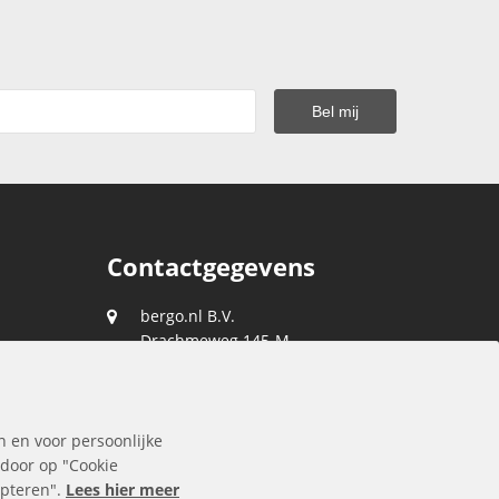
Contactgegevens
bergo.nl B.V.
Drachmeweg 145-M
2153 PA
Nieuw-Vennep
088 0400 400
n en voor persoonlijke
klantenservice@bergo.nl
 door op "Cookie
cepteren".
Lees hier meer