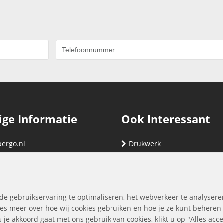
ige Informatie
Ook Interessant
bergo.nl
Drukwerk
gegevens
Relatiegeschenken
nding
Vind hier jouw cartridge
nservice (klachten & retouren)
de gebruikservaring te optimaliseren, het webverkeer te analysere
ene Voorwaarden
es meer over hoe wij cookies gebruiken en hoe je ze kunt beheren
ls je akkoord gaat met ons gebruik van cookies, klikt u op "Alles ac