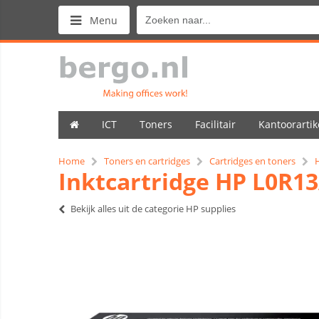
Menu
ICT
Toners
Facilitair
Kantoorartik
Home
Toners en cartridges
Cartridges en toners
Inktcartridge HP L0R1
Bekijk alles uit de categorie HP supplies