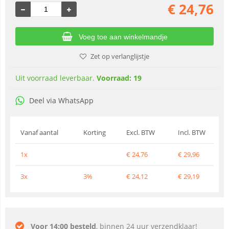
€
24,76
Voeg toe aan winkelmandje
Zet op verlanglijstje
Uit voorraad leverbaar.
Voorraad: 19
Deel via WhatsApp
Vanaf aantal
Korting
Excl. BTW
Incl. BTW
1x
€
24,76
€
29,96
3x
3%
€
24,12
€
29,19
Voor 14:00 besteld
, binnen 24 uur verzendklaar!