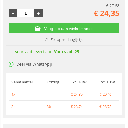
€
27,68
€
24,35
Voeg toe aan winkelmandje
Zet op verlanglijstje
Uit voorraad leverbaar.
Voorraad: 25
Deel via WhatsApp
Vanaf aantal
Korting
Excl. BTW
Incl. BTW
1x
€
24,35
€
29,46
3x
3%
€
23,74
€
28,73