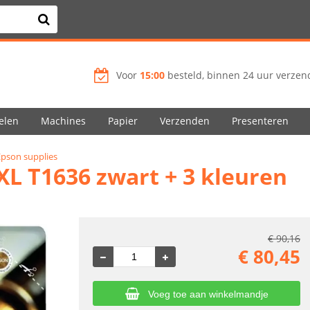
Voor
15:00
besteld, binnen 24 uur verzend
elen
Machines
Papier
Verzenden
Presenteren
Epson supplies
XL T1636 zwart + 3 kleuren
€
90,16
€
80,45
Voeg toe aan winkelmandje