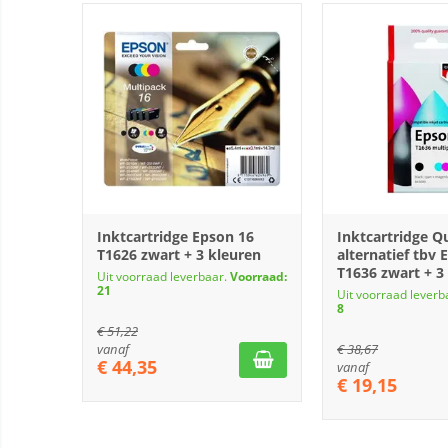
Inktcartridge Epson 16
Inktcartridge Q
T1626 zwart + 3 kleuren
alternatief tbv
T1636 zwart + 3
Uit voorraad leverbaar.
Voorraad:
21
Uit voorraad leverb
8
€
51,22
vanaf
€
38,67
€
44,35
vanaf
€
19,15