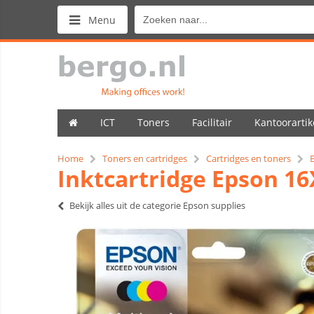
Menu
ICT
Toners
Facilitair
Kantoorartik
Home
Toners en cartridges
Cartridges en toners
Inktcartridge Epson 16
Bekijk alles uit de categorie Epson supplies