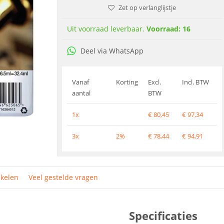
Zet op verlanglijstje
Uit voorraad leverbaar.
Voorraad: 16
Deel via WhatsApp
Vanaf
Korting
Excl.
Incl. BTW
aantal
BTW
1x
€
80,45
€
97,34
3x
2%
€
78,44
€
94,91
ikelen
Veel gestelde vragen
Specificaties