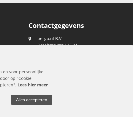
Contactgegevens
bergo.nl B.V.
Drachmeweg 145-M
2153 PA
Nieuw-Vennep
088 0400 400
n en voor persoonlijke
klantenservice@bergo.nl
 door op "Cookie
cepteren".
Lees hier meer
Alles accepteren