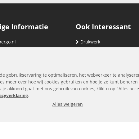
ige Informatie
Ook Interessant
bergo.nl
Drukwerk
gegevens
Relatiegeschenken
nding
Vind hier jouw cartridge
nservice (klachten & retouren)
de gebruikservaring te optimaliseren, het webverkeer te analysere
ene Voorwaarden
es meer over hoe wij cookies gebruiken en hoe je ze kunt beheren
ls je akkoord gaat met ons gebruik van cookies, klikt u op "Alles ac
yverklaring
acyverklaring
.
Alles weigeren