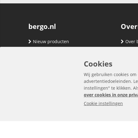
bergo.nl
Over
Nieuw producten
Over 
Merken
Adres
Contact
Verze
Cookies
Registreren
Klante
Wij gebruiken cookies om 
Inloggen
Algem
advertentiedoeleinden. Le
instellingen" te klikken. A
Privac
over cookies in onze priv
Cookie instellingen