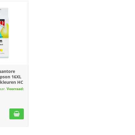
uantore
 Epson 16XL
 kleuren HC
aar.
Voorraad: