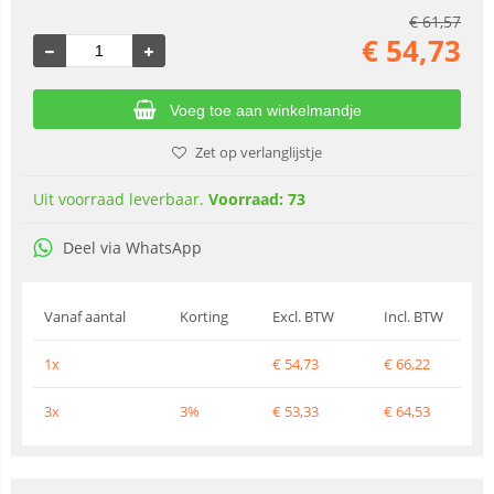
€
61,57
€
54,73
Voeg toe aan winkelmandje
Zet op verlanglijstje
Uit voorraad leverbaar.
Voorraad: 73
Deel via WhatsApp
Vanaf aantal
Korting
Excl. BTW
Incl. BTW
1x
€
54,73
€
66,22
3x
3%
€
53,33
€
64,53