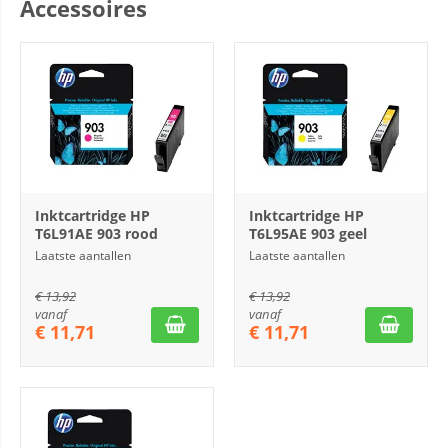
Accessoires
Inktcartridge HP
Inktcartridge HP
T6L91AE 903 rood
T6L95AE 903 geel
Laatste aantallen
Laatste aantallen
€
13,92
€
13,92
vanaf
vanaf
€
11,71
€
11,71