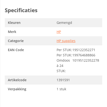
Specificaties
Kleuren
Gemengd
Merk
HP
Categorie
HP supplies
EAN Code
Per STUK:
195122352271
Per STUK:
199764688866
Omdoos
10195122352278
à 24
STUK:
Artikelcode
1391591
Verpakking
1 stuk