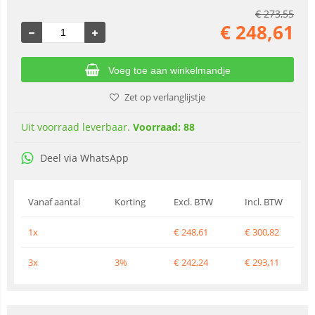
€
273,55
€
248,61
Voeg toe aan winkelmandje
Zet op verlanglijstje
Uit voorraad leverbaar.
Voorraad: 88
Deel via WhatsApp
Vanaf aantal
Korting
Excl. BTW
Incl. BTW
1x
€
248,61
€
300,82
3x
3%
€
242,24
€
293,11