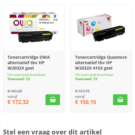
Tonercartridge OWA
Tonercartridge Quantore
alternatief tbv HP
alternatief tbv HP
W2032X geel
W2032X 415X geel
Uit voorraad leverbaar.
Uit voorraad leverbaar.
Voorraad: 12
Voorraad: 12
€
181,09
€
157,79
vanaf
vanaf
€
172,32
€
150,15
Stel een vraag over dit artikel