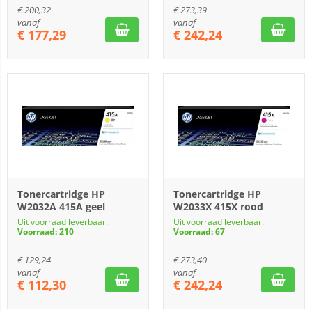
€
200,32
€
273,39
vanaf
vanaf
€
177,29
€
242,24
Tonercartridge HP
Tonercartridge HP
W2032A 415A geel
W2033X 415X rood
Uit voorraad leverbaar.
Uit voorraad leverbaar.
Voorraad: 210
Voorraad: 67
€
129,24
€
273,40
vanaf
vanaf
€
112,30
€
242,24