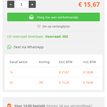
€
15,67
Voeg toe aan winkelmandje
Zet op verlanglijstje
Uit voorraad leverbaar.
Voorraad: 302
Deel via WhatsApp
Vanaf aantal
Korting
Excl. BTW
Incl. BTW
1x
€
15,67
€
18,96
3x
3%
€
15,26
€
18,46
Voor 14:00 besteld
, binnen 24 uur verzendklaar!