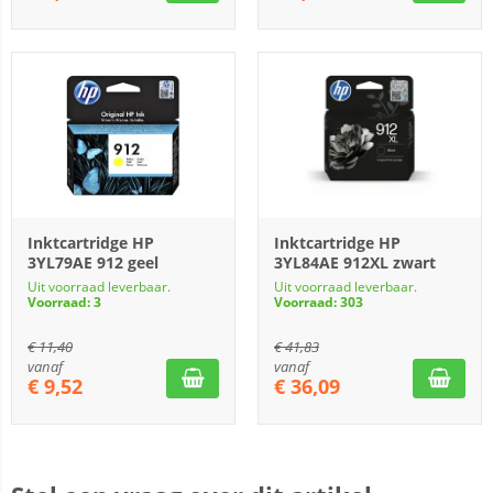
Inktcartridge HP
Inktcartridge HP
3YL79AE 912 geel
3YL84AE 912XL zwart
Uit voorraad leverbaar.
Uit voorraad leverbaar.
Voorraad: 3
Voorraad: 303
€
11,40
€
41,83
vanaf
vanaf
€
9,52
€
36,09