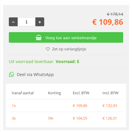
€
178,14
€
109,86
Voeg toe aan winkelmandje
Zet op verlanglijstje
Uit voorraad leverbaar.
Voorraad: 5
Deel via WhatsApp
Vanaf aantal
Korting
Excl. BTW
Incl. BTW
1x
€
109,86
€
132,93
3x
5%
€
104,55
€
126,51