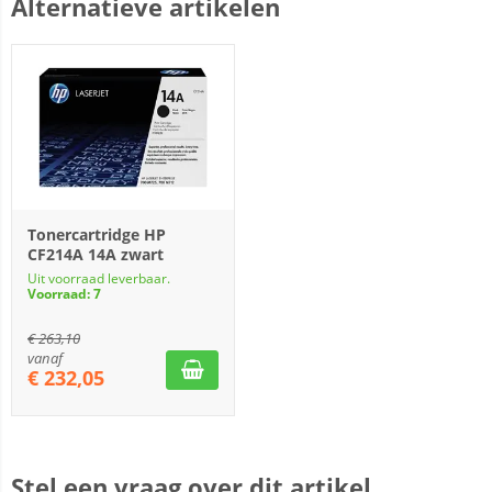
Alternatieve artikelen
Tonercartridge HP
CF214A 14A zwart
Uit voorraad leverbaar.
Voorraad: 7
€
263,10
vanaf
€
232,05
Stel een vraag over dit artikel