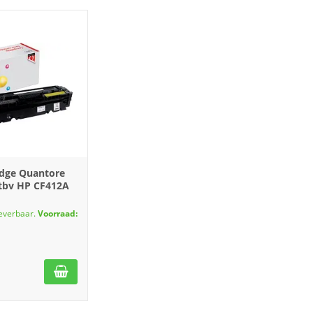
idge Quantore
 tbv HP CF412A
leverbaar.
Voorraad: