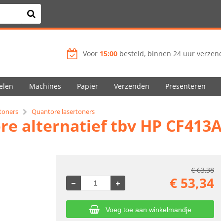
Voor
15:00
besteld, binnen 24 uur verzend
elen
Machines
Papier
Verzenden
Presenteren
 toners
Quantore lasertoners
re alternatief tbv HP CF413
€
63,38
€
53,34
Voeg toe aan winkelmandje