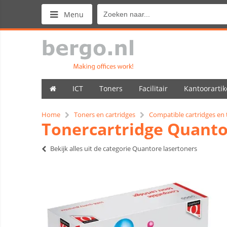
Menu
ICT
Toners
Facilitair
Kantoorartik
Home
Toners en cartridges
Compatible cartridges en
Tonercartridge Quanto
Bekijk alles uit de categorie Quantore lasertoners