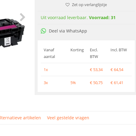
Zet op verlanglijstje
Uit voorraad leverbaar.
Voorraad: 31
Deel via WhatsApp
Vanaf
Korting
Excl.
Incl. BTW
aantal
BTW
1x
€
53,34
€
64,54
3x
5%
€
50,75
€
61,41
lternatieve artikelen
Veel gestelde vragen