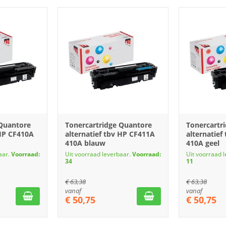
 Quantore
Tonercartridge Quantore
Tonercartr
 HP CF410A
alternatief tbv HP CF411A
alternatief
410A blauw
410A geel
aar.
Voorraad:
Uit voorraad leverbaar.
Voorraad:
Uit voorraad 
34
11
€
63,38
€
63,38
vanaf
vanaf
€
50,75
€
50,75