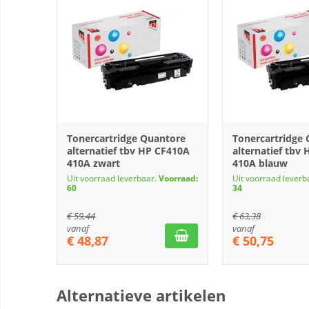
Tonercartridge Quantore
Tonercartridge
alternatief tbv HP CF410A
alternatief tbv
410A zwart
410A blauw
Uit voorraad leverbaar.
Voorraad:
Uit voorraad leverb
60
34
€
59,44
€
63,38
vanaf
vanaf
€
48,87
€
50,75
Alternatieve artikelen