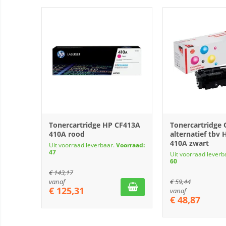
Tonercartridge HP CF413A
Tonercartridge
410A rood
alternatief tbv
410A zwart
Uit voorraad leverbaar.
Voorraad:
47
Uit voorraad leverb
60
€
143,17
vanaf
€
59,44
€
125,31
vanaf
€
48,87