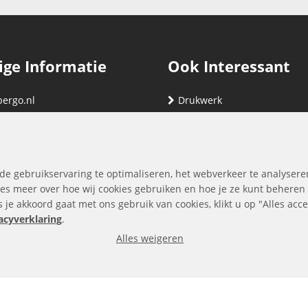
ige Informatie
Ook Interessant
bergo.nl
Drukwerk
gegevens
Relatiegeschenken
nding
Vind hier jouw cartridge
nservice (klachten & retouren)
de gebruikservaring te optimaliseren, het webverkeer te analysere
ene Voorwaarden
es meer over hoe wij cookies gebruiken en hoe je ze kunt beheren
ls je akkoord gaat met ons gebruik van cookies, klikt u op "Alles ac
yverklaring
acyverklaring
.
Alles weigeren