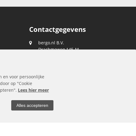
Contactgegevens
bergo.nl B.V.
Drachmeweg 145-M
2153 PA
Nieuw-Vennep
088 0400 400
n en voor persoonlijke
klantenservice@bergo.nl
 door op "Cookie
cepteren".
Lees hier meer
Alles accepteren