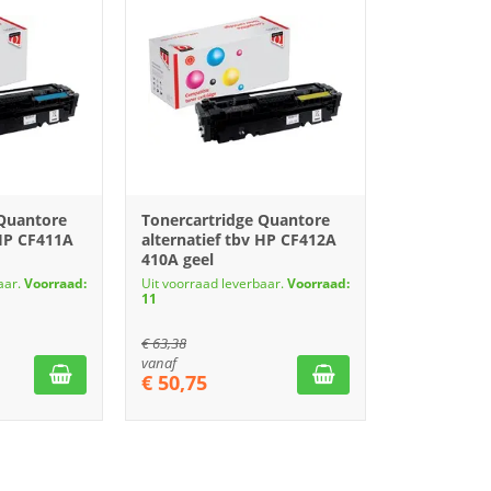
 Quantore
Tonercartridge Quantore
 HP CF411A
alternatief tbv HP CF412A
410A geel
aar.
Voorraad:
Uit voorraad leverbaar.
Voorraad:
11
€
63,38
vanaf
€
50,75