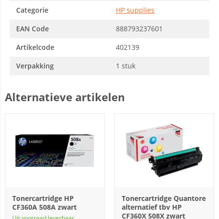
Categorie
HP supplies
EAN Code
888793237601
Artikelcode
402139
Verpakking
1 stuk
Alternatieve artikelen
Tonercartridge HP
Tonercartridge Quantore
CF360A 508A zwart
alternatief tbv HP
CF360X 508X zwart
Uit voorraad leverbaar.