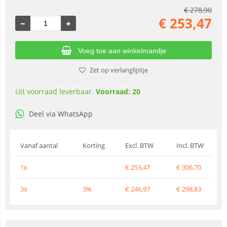
€
278,90
€
253,47
Voeg toe aan winkelmandje
Zet op verlanglijstje
Uit voorraad leverbaar.
Voorraad: 20
Deel via WhatsApp
Vanaf aantal
Korting
Excl. BTW
Incl. BTW
1x
€
253,47
€
306,70
3x
3%
€
246,97
€
298,83