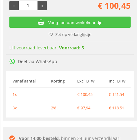
€
100,45
Voeg toe aan winkelmandje
Zet op verlanglijstje
Uit voorraad leverbaar.
Voorraad: 5
Deel via WhatsApp
Vanaf aantal
Korting
Excl. BTW
Incl. BTW
1x
€
100,45
€
121,54
3x
2%
€
97,94
€
118,51
Voor 14:00 besteld
, binnen 24 uur verzendklaar!