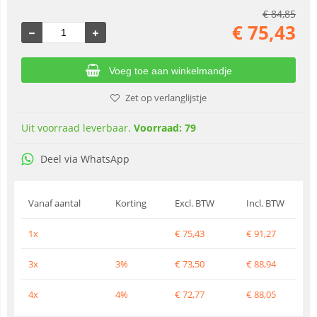
€
84,85
€
75,43
Voeg toe aan winkelmandje
Zet op verlanglijstje
Uit voorraad leverbaar.
Voorraad: 79
Deel via WhatsApp
Vanaf aantal
Korting
Excl. BTW
Incl. BTW
1x
€
75,43
€
91,27
3x
3%
€
73,50
€
88,94
4x
4%
€
72,77
€
88,05