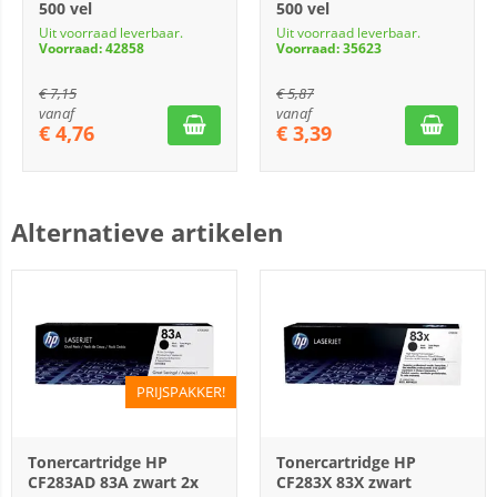
500 vel
500 vel
Uit voorraad leverbaar.
Uit voorraad leverbaar.
Voorraad: 42858
Voorraad: 35623
€
7,15
€
5,87
vanaf
vanaf
€
4,76
€
3,39
Alternatieve artikelen
PRIJSPAKKER!
Tonercartridge HP
Tonercartridge HP
CF283AD 83A zwart 2x
CF283X 83X zwart