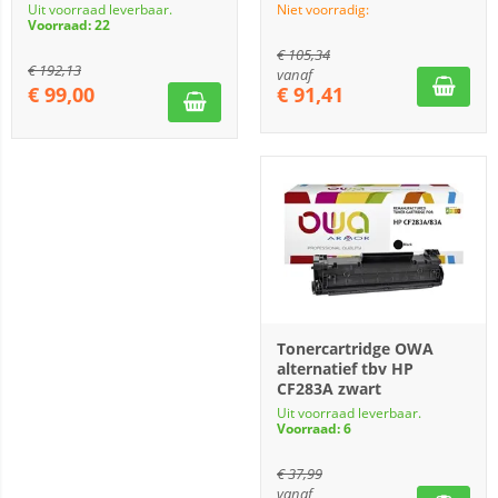
Uit voorraad leverbaar.
Niet voorradig:
Voorraad: 22
€
105,34
€
192,13
vanaf
€
99,00
€
91,41
Tonercartridge OWA
alternatief tbv HP
CF283A zwart
Uit voorraad leverbaar.
Voorraad: 6
€
37,99
vanaf