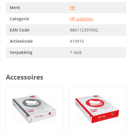
Merk
HP
Categorie
HP supplies
EAN Code
886112397692
Artikelcode
410916
Verpakking
1 stuk
Accessoires