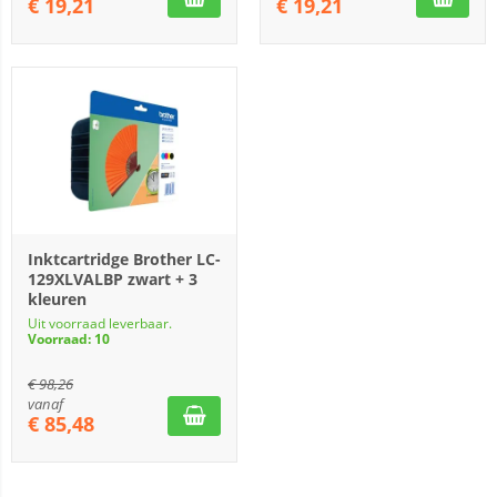
€
19,21
€
19,21
Inktcartridge Brother LC-
129XLVALBP zwart + 3
kleuren
Uit voorraad leverbaar.
Voorraad: 10
€
98,26
vanaf
€
85,48