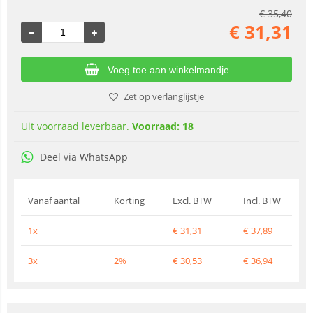
€
35,40
€
31,31
Voeg toe aan winkelmandje
Zet op verlanglijstje
Uit voorraad leverbaar.
Voorraad: 18
Deel via WhatsApp
Vanaf aantal
Korting
Excl. BTW
Incl. BTW
1x
€
31,31
€
37,89
3x
2%
€
30,53
€
36,94