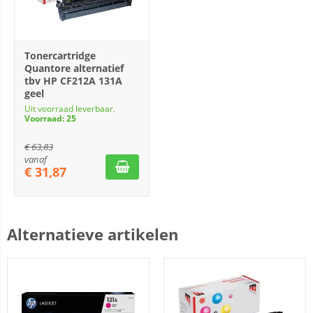
Tonercartridge
Quantore alternatief
tbv HP CF212A 131A
geel
Uit voorraad leverbaar.
Voorraad: 25
€
63,83
vanaf
€
31,87
Alternatieve artikelen