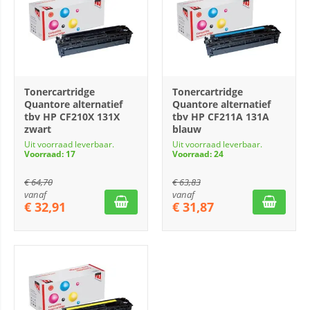
Tonercartridge
Tonercartridge
Quantore alternatief
Quantore alternatief
tbv HP CF210X 131X
tbv HP CF211A 131A
zwart
blauw
Uit voorraad leverbaar.
Uit voorraad leverbaar.
Voorraad: 17
Voorraad: 24
€
64,70
€
63,83
vanaf
vanaf
€
32,91
€
31,87