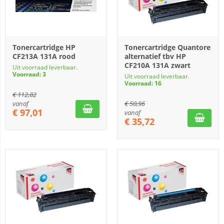
Tonercartridge HP
Tonercartridge Quantore
CF213A 131A rood
alternatief tbv HP
CF210A 131A zwart
Uit voorraad leverbaar.
Voorraad: 3
Uit voorraad leverbaar.
Voorraad: 16
€
112,82
vanaf
€
50,96
€
97,01
vanaf
€
35,72