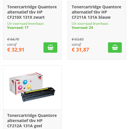
Tonercartridge Quantore
Tonercartridge Quantore
alternatief tbv HP
alternatief tbv HP
CF210X 131X zwart
CF211A 131A blauw
Uit voorraad leverbaar.
Uit voorraad leverbaar.
Voorraad: 17
Voorraad: 24
€
64,70
€
63,83
vanaf
vanaf
€
32,91
€
31,87
Tonercartridge Quantore
alternatief tbv HP
CF212A 131A geel