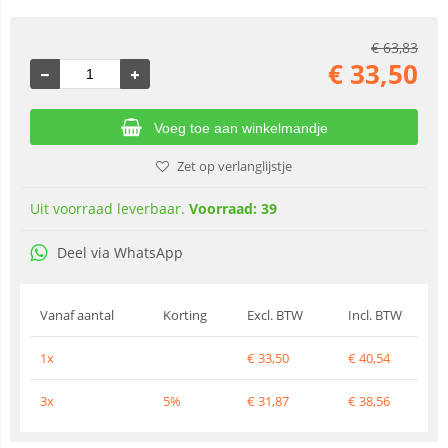
€
63,83
€
33,50
Voeg toe aan winkelmandje
Zet op verlanglijstje
Uit voorraad leverbaar.
Voorraad: 39
Deel via WhatsApp
Vanaf aantal
Korting
Excl. BTW
Incl. BTW
1x
€
33,50
€
40,54
3x
5%
€
31,87
€
38,56