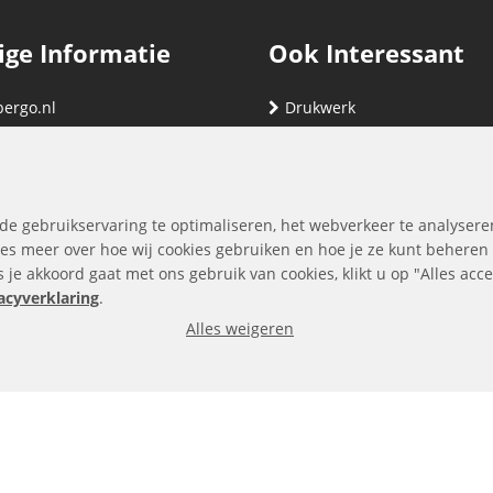
ige Informatie
Ook Interessant
bergo.nl
Drukwerk
gegevens
Relatiegeschenken
nding
Vind hier jouw cartridge
nservice (klachten & retouren)
de gebruikservaring te optimaliseren, het webverkeer te analysere
ene Voorwaarden
es meer over hoe wij cookies gebruiken en hoe je ze kunt beheren
ls je akkoord gaat met ons gebruik van cookies, klikt u op "Alles ac
yverklaring
acyverklaring
.
Alles weigeren