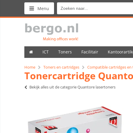
Menu
ICT
Toners
Facilitair
Kantoorartik
Home
Toners en cartridges
Compatible cartridges en
Tonercartridge Quanto
Bekijk alles uit de categorie Quantore lasertoners