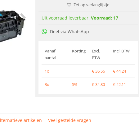
Zet op verlanglijstje
Uit voorraad leverbaar.
Voorraad: 17
Deel via WhatsApp
Vanaf
Korting
Excl.
Incl. BTW
aantal
BTW
1x
€
36,56
€
44,24
3x
5%
€
34,80
€
42,11
lternatieve artikelen
Veel gestelde vragen