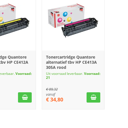
idge Quantore
Tonercartridge Quantore
 tbv HP CE412A
alternatief tbv HP CE413A
305A rood
leverbaar.
Voorraad:
Uit voorraad leverbaar.
Voorraad:
21
€
89,32
vanaf
€
34,80