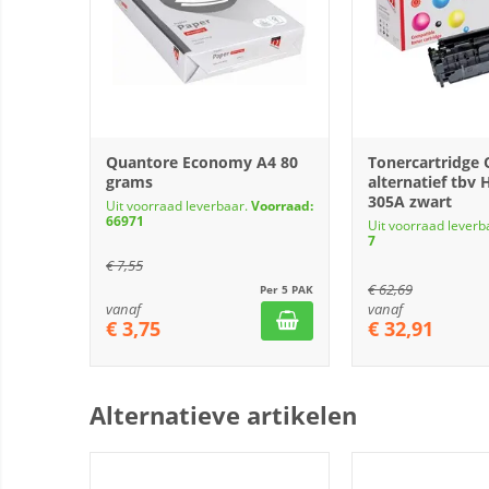
Quantore Economy A4 80
Tonercartridge
grams
alternatief tbv
305A zwart
Uit voorraad leverbaar.
Voorraad:
66971
Uit voorraad leverb
7
€
7,55
€
62,69
Per 5 PAK
vanaf
vanaf
€
3,75
€
32,91
Alternatieve artikelen