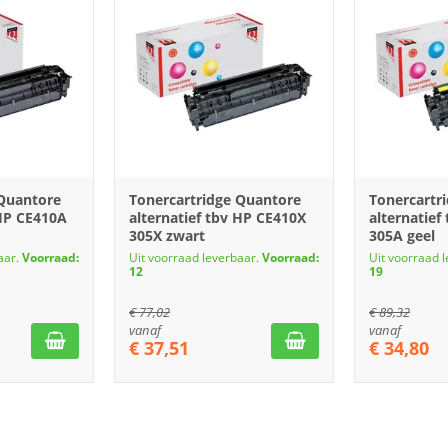
 Quantore
Tonercartridge Quantore
Tonercartr
 HP CE410A
alternatief tbv HP CE410X
alternatief
305X zwart
305A geel
aar.
Voorraad:
Uit voorraad leverbaar.
Voorraad:
Uit voorraad 
12
19
€
77,02
€
89,32
vanaf
vanaf
€
37,51
€
34,80