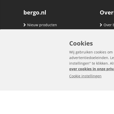
bergo.nl
Over
Nieuw producten
Over 
Merken
Adres
Contact
Verze
Cookies
Registreren
Klante
Wij gebruiken cookies om 
Inloggen
Algem
advertentiedoeleinden. Le
instellingen" te klikken. A
Privac
over cookies in onze priv
Cookie instellingen