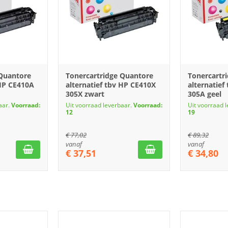
 Quantore
Tonercartridge Quantore
Tonercartr
 HP CE410A
alternatief tbv HP CE410X
alternatief
305X zwart
305A geel
aar.
Voorraad:
Uit voorraad leverbaar.
Voorraad:
Uit voorraad 
12
19
€
77,02
€
89,32
vanaf
vanaf
€
37,51
€
34,80