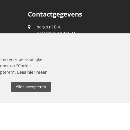
Contactgegevens
bergo.nl B.V.
Drachmeweg 145-M
2153 PA
Nieuw-Vennep
088 0400 400
n en voor persoonlijke
klantenservice@bergo.nl
 door op "Cookie
cepteren".
Lees hier meer
Alles accepteren