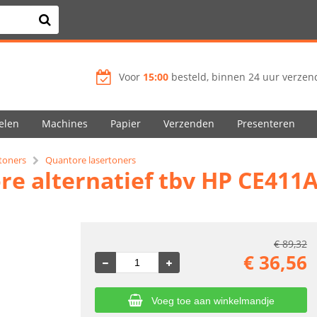
Voor
15:00
besteld, binnen 24 uur verzend
elen
Machines
Papier
Verzenden
Presenteren
 toners
Quantore lasertoners
re alternatief tbv HP CE411
€
89,32
€
36,56
Voeg toe aan winkelmandje