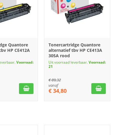
idge Quantore
Tonercartridge Quantore
 tbv HP CE412A
alternatief tbv HP CE413A
305A rood
leverbaar.
Voorraad:
Uit voorraad leverbaar.
Voorraad:
21
€
89,32
vanaf
€
34,80