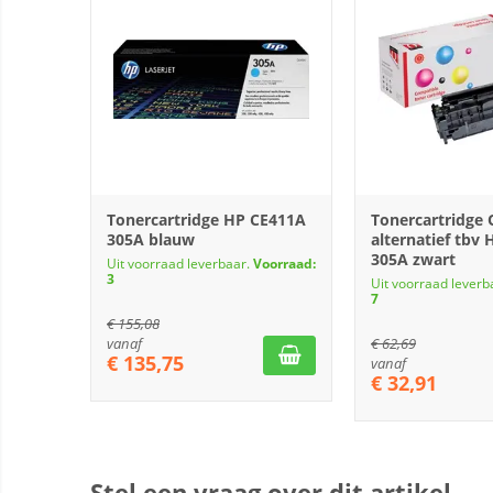
Tonercartridge HP CE411A
Tonercartridge
305A blauw
alternatief tbv
305A zwart
Uit voorraad leverbaar.
Voorraad:
3
Uit voorraad leverb
7
€
155,08
vanaf
€
62,69
€
135,75
vanaf
€
32,91
Stel een vraag over dit artikel