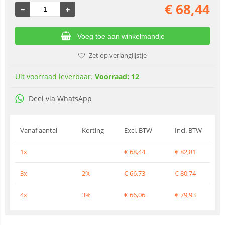
€
68,44
Voeg toe aan winkelmandje
Zet op verlanglijstje
Uit voorraad leverbaar.
Voorraad: 12
Deel via WhatsApp
Vanaf aantal
Korting
Excl. BTW
Incl. BTW
1x
€
68,44
€
82,81
3x
2%
€
66,73
€
80,74
4x
3%
€
66,06
€
79,93