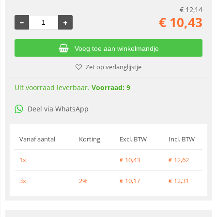
€
12,14
€
10,43
Voeg toe aan winkelmandje
Zet op verlanglijstje
Uit voorraad leverbaar.
Voorraad: 9
Deel via WhatsApp
Vanaf aantal
Korting
Excl. BTW
Incl. BTW
1x
€
10,43
€
12,62
3x
2%
€
10,17
€
12,31