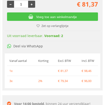
€
81,37
Voeg toe aan winkelmandje
Zet op verlanglijstje
Uit voorraad leverbaar.
Voorraad: 2
Deel via WhatsApp
Vanaf aantal
Korting
Excl. BTW
Incl. BTW
1x
€
81,37
€
98,46
3x
2%
€
79,34
€
96,00
Voor 14:00 besteld
, binnen 24 uur verzendklaar!