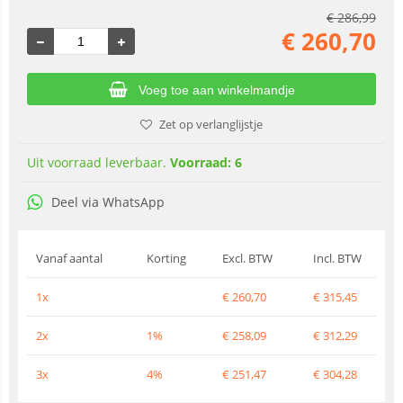
€
286,99
€
260,70
Voeg toe aan winkelmandje
Zet op verlanglijstje
Uit voorraad leverbaar.
Voorraad: 6
Deel via WhatsApp
Vanaf aantal
Korting
Excl. BTW
Incl. BTW
1x
€
260,70
€
315,45
2x
1%
€
258,09
€
312,29
3x
4%
€
251,47
€
304,28