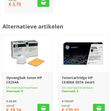
€
3,75
Alternatieve artikelen
Opvangbak toner HP
Tonercartridge HP
CE254A
CE400A 507A zwart
Uit voorraad leverbaar.
Uit voorraad leverbaar.
Voorraad: 8
Voorraad: 2
€
26,86
€
193,01
vanaf
vanaf
€
19,24
€
170,52