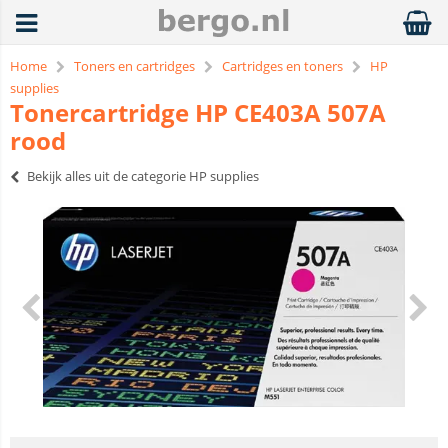
Home
Toners en cartridges
Cartridges en toners
HP
supplies
Tonercartridge HP CE403A 507A
rood
Bekijk alles uit de categorie HP supplies