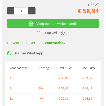
€
66,27
€
58,94
Voeg toe aan winkelmandje
Zet op verlanglijstje
Uit voorraad leverbaar.
Voorraad: 82
Deel via WhatsApp
Vanaf aantal
Korting
Excl. BTW
Incl. BTW
1x
€
58,94
€
71,32
3x
3%
€
57,43
€
69,49
8x
4%
€
56,86
€
68,80