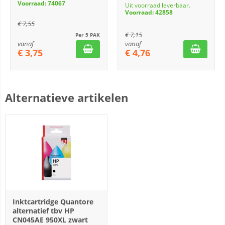
Voorraad: 74067
Uit voorraad leverbaar.
Voorraad: 42858
€
7,55
€
7,15
Per 5 PAK
vanaf
vanaf
€
3,75
€
4,76
Alternatieve artikelen
Inktcartridge Quantore
alternatief tbv HP
CN045AE 950XL zwart