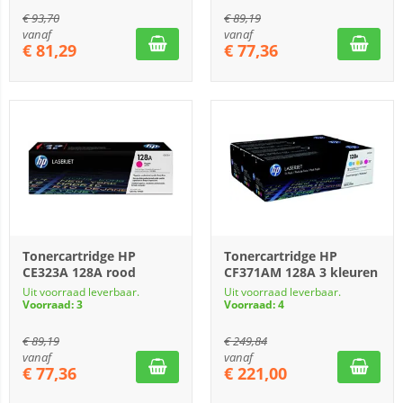
€
93,70
€
89,19
vanaf
vanaf
€
81,29
€
77,36
Tonercartridge HP
Tonercartridge HP
CE323A 128A rood
CF371AM 128A 3 kleuren
Uit voorraad leverbaar.
Uit voorraad leverbaar.
Voorraad: 3
Voorraad: 4
€
89,19
€
249,84
vanaf
vanaf
€
77,36
€
221,00