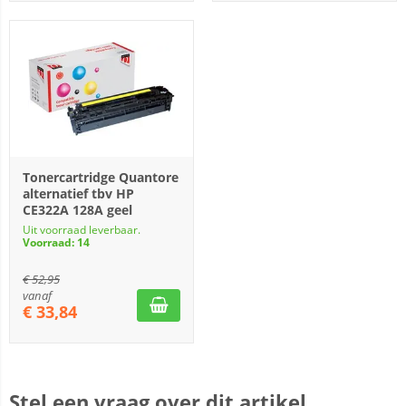
Tonercartridge Quantore
alternatief tbv HP
CE322A 128A geel
Uit voorraad leverbaar.
Voorraad: 14
€
52,95
vanaf
€
33,84
Stel een vraag over dit artikel