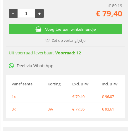
€
89,19
€
79,40
Voeg toe aan winkelmandje
Zet op verlanglijstje
Uit voorraad leverbaar.
Voorraad: 12
Deel via WhatsApp
Vanaf aantal
Korting
Excl. BTW
Incl. BTW
1x
€
79,40
€
96,07
3x
3%
€
77,36
€
93,61