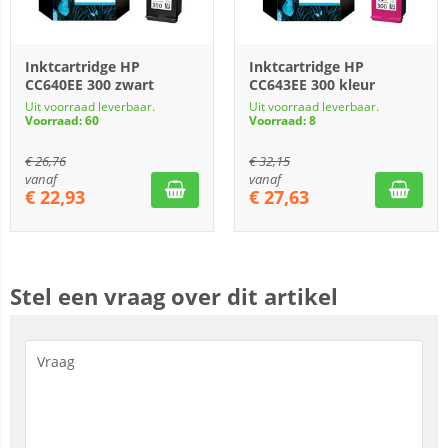
Inktcartridge HP
Inktcartridge HP
CC640EE 300 zwart
CC643EE 300 kleur
Uit voorraad leverbaar.
Uit voorraad leverbaar.
Voorraad: 60
Voorraad: 8
€
26,76
€
32,15
vanaf
vanaf
€
22,93
€
27,63
Stel een vraag over dit artikel