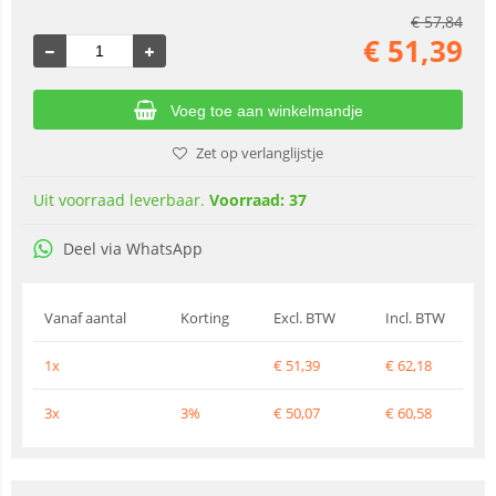
€
57,84
€
51,39
Voeg toe aan winkelmandje
Zet op verlanglijstje
Uit voorraad leverbaar.
Voorraad: 37
Deel via WhatsApp
Vanaf aantal
Korting
Excl. BTW
Incl. BTW
1x
€
51,39
€
62,18
3x
3%
€
50,07
€
60,58