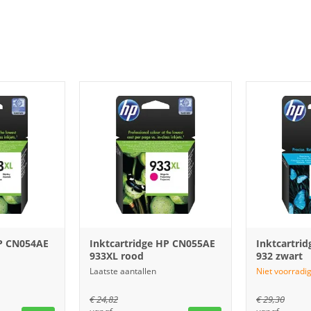
HP CN054AE
Inktcartridge HP CN055AE
Inktcartri
933XL rood
932 zwart
Laatste aantallen
Niet voorradig
€
24,82
€
29,30