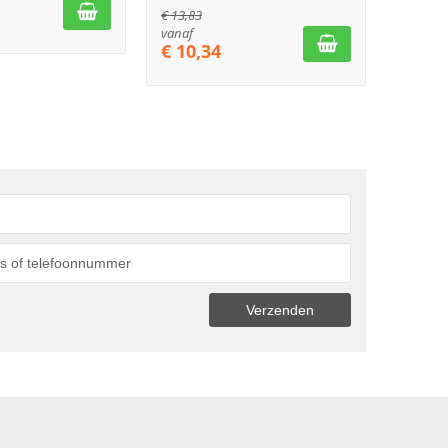
€
13,83
vanaf
€
10,34