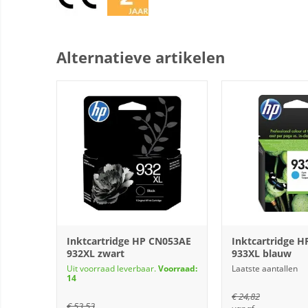
Alternatieve artikelen
Inktcartridge HP CN053AE
Inktcartridge 
932XL zwart
933XL blauw
Uit voorraad leverbaar.
Voorraad:
Laatste aantallen
14
€
24,82
€
53,53