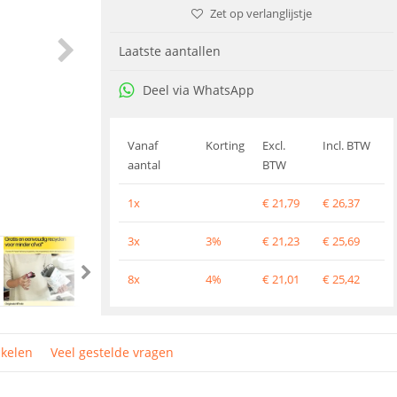
Zet op verlanglijstje
Laatste aantallen
Deel via WhatsApp
Vanaf
Korting
Excl.
Incl. BTW
aantal
BTW
1x
€
21,79
€
26,37
3x
3%
€
21,23
€
25,69
8x
4%
€
21,01
€
25,42
ikelen
Veel gestelde vragen