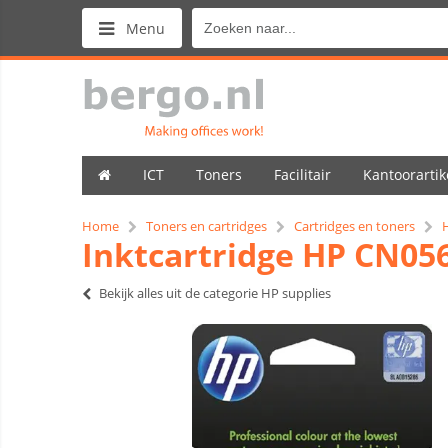
Menu
ICT
Toners
Facilitair
Kantoorartik
Home
Toners en cartridges
Cartridges en toners
Inktcartridge HP CN05
Bekijk alles uit de categorie HP supplies