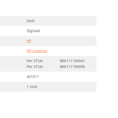
Geel
Digitaal
HP
HP supplies
Per STUK:
886111749041
Per STUK:
886111749096
401011
1 stuk