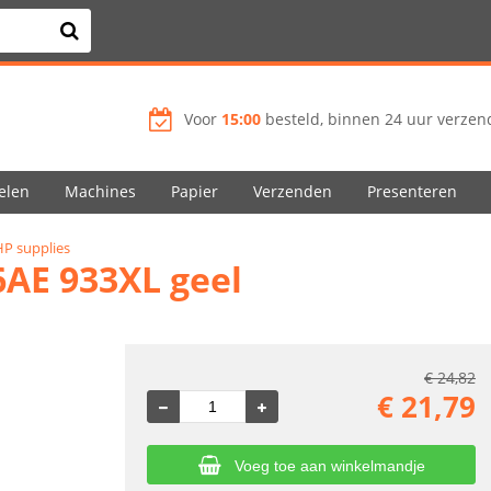
Voor
15:00
besteld, binnen 24 uur verzend
elen
Machines
Papier
Verzenden
Presenteren
HP supplies
6AE 933XL geel
€
24,82
€
21,79
Voeg toe aan winkelmandje