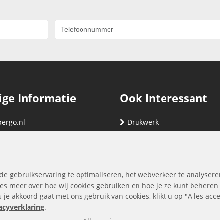
ige Informatie
Ook Interessant
bergo.nl
Drukwerk
gegevens
Relatiegeschenken
nding
Vind hier jouw cartridge
nservice (klachten & retouren)
de gebruikservaring te optimaliseren, het webverkeer te analysere
ene Voorwaarden
es meer over hoe wij cookies gebruiken en hoe je ze kunt beheren
ls je akkoord gaat met ons gebruik van cookies, klikt u op "Alles ac
yverklaring
acyverklaring
.