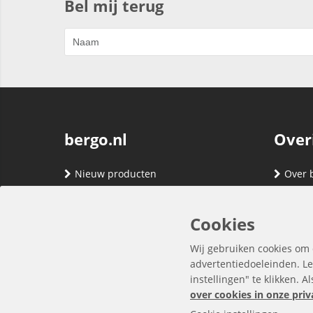
Bel mij terug
bergo.nl
Over
Nieuw producten
Over 
Merken
Adres
Contact
Verze
Cookies
Registreren
Klante
Wij gebruiken cookies om 
Inloggen
Algem
advertentiedoeleinden. Le
instellingen" te klikken. A
Privac
over cookies in onze priv