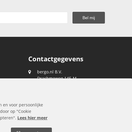
Contactgegevens
bergo.nl B.V.
Drachmeweg 145-M
2153 PA
Nieuw-Vennep
088 0400 400
n en voor persoonlijke
klantenservice@bergo.nl
 door op "Cookie
cepteren".
Lees hier meer