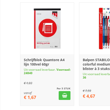
Schrijfblok Quantore A4
Balpen STABILO 
lijn 100vel 60gr
colorful medium
blister à 3 stuks
Uit voorraad leverbaar.
Voorraad:
24840
Uit voorraad leverb
36
€
1,93
Per 5 STUK
€
7,59
vanaf
€
4,67
€
1,67