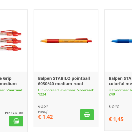
e Grip
Balpen STABILO pointball
Balpen STA
 medium
6030/40 medium rood
colorful m
aar.
Voorraad:
Uit voorraad leverbaar.
Voorraad:
Uit voorraad 
1224
240
€
2,51
€
2,42
vanaf
Per 12 STUK
€
1,42
€
1,45