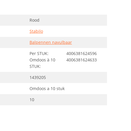
Rood
Stabilo
Balpennen navulbaar
Per STUK:
4006381624596
Omdoos à 10
4006381624633
STUK:
1439205
Omdoos a 10 stuk
10