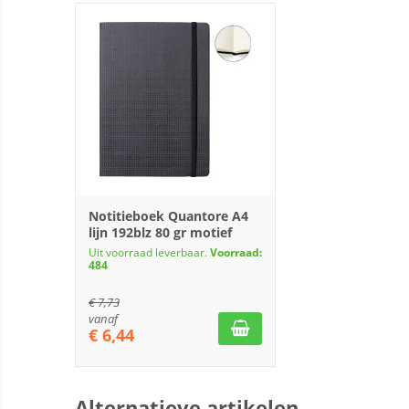
Notitieboek Quantore A4
lijn 192blz 80 gr motief
Uit voorraad leverbaar.
Voorraad:
484
€
7,73
vanaf
€
6,44
Alternatieve artikelen