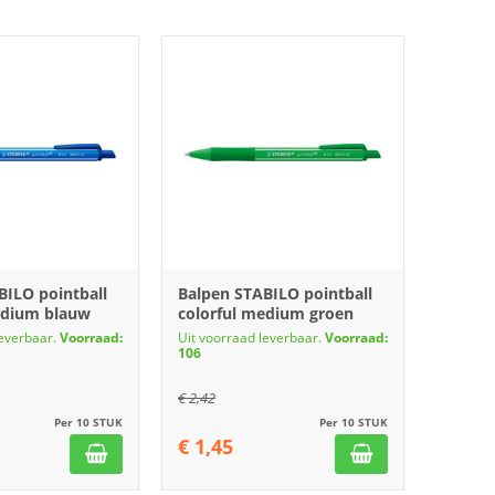
BILO pointball
Balpen STABILO pointball
edium blauw
colorful medium groen
leverbaar.
Voorraad:
Uit voorraad leverbaar.
Voorraad:
106
€
2,42
Per 10 STUK
Per 10 STUK
€
1,45