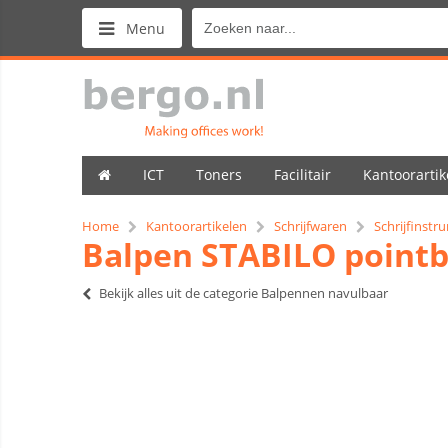
Menu
ICT
Toners
Facilitair
Kantoorartik
Home
Kantoorartikelen
Schrijfwaren
Schrijfinst
Balpen STABILO pointb
Bekijk alles uit de categorie Balpennen navulbaar