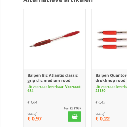
Balpen Bic Atlantis classic
Balpen Quantor
grip clic medium rood
drukknop rood
Uit voorraad leverbaar.
Voorraad:
Uit voorraad leverb
684
21180
€
1,64
€
0,45
Per 12 STUK
vanaf
vanaf
€
0,97
€
0,22