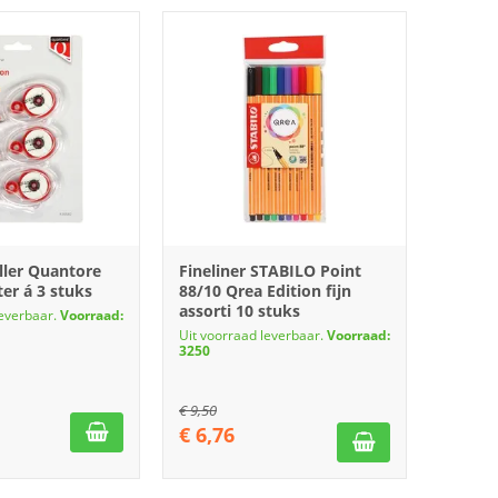
ller Quantore
Fineliner STABILO Point
er á 3 stuks
88/10 Qrea Edition fijn
assorti 10 stuks
leverbaar.
Voorraad:
Uit voorraad leverbaar.
Voorraad:
3250
€
9,50
€
6,76