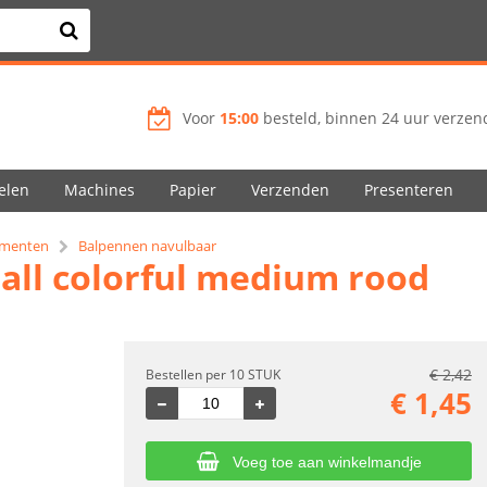
Voor
15:00
besteld, binnen 24 uur verzend
elen
Machines
Papier
Verzenden
Presenteren
rumenten
Balpennen navulbaar
all colorful medium rood
€
2,42
Bestellen per 10 STUK
€
1,45
Voeg toe aan winkelmandje