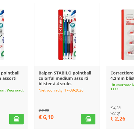
pointball
Balpen STABILO pointball
Correctiero
 assorti
colorful medium assorti
4.2mm blist
blister à 4 stuks
Uit voorraad 
1111
aar.
Voorraad:
Niet voorradig: 17-08-2026
€
4,38
€
9,80
vanaf
€
6,10
€
2,26