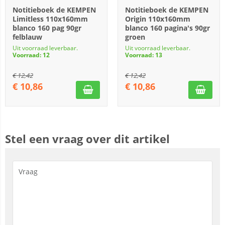
Notitieboek de KEMPEN
Notitieboek de KEMPEN
Limitless 110x160mm
Origin 110x160mm
blanco 160 pag 90gr
blanco 160 pagina's 90gr
felblauw
groen
Uit voorraad leverbaar.
Uit voorraad leverbaar.
Voorraad: 12
Voorraad: 13
€
12,42
€
12,42
€
10,86
€
10,86
Stel een vraag over dit artikel