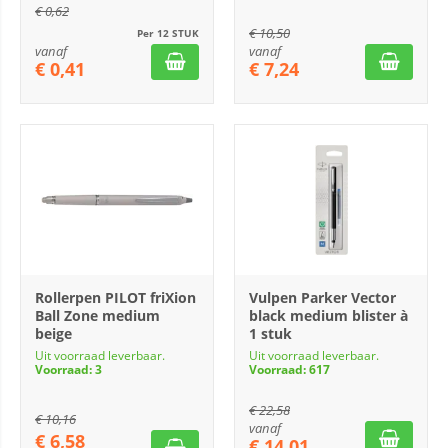
€
0,62
€
10,50
Per 12 STUK
vanaf
vanaf
€
0,41
€
7,24
Rollerpen PILOT friXion
Vulpen Parker Vector
Ball Zone medium
black medium blister à
beige
1 stuk
Uit voorraad leverbaar.
Uit voorraad leverbaar.
Voorraad: 3
Voorraad: 617
€
22,58
€
10,16
vanaf
€
6,58
€
14,01