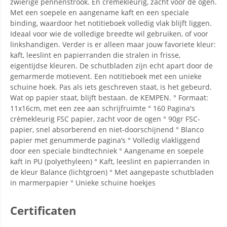
zwierige pennenstrook. En crèmekleurig, zacht voor de ogen.
Met een soepele en aangename kaft en een speciale
binding, waardoor het notitieboek volledig vlak blijft liggen.
Ideaal voor wie de volledige breedte wil gebruiken, of voor
linkshandigen. Verder is er alleen maar jouw favoriete kleur:
kaft, leeslint en papierranden die stralen in frisse,
eigentijdse kleuren. De schutbladen zijn echt apart door de
gemarmerde motievent. Een notitieboek met een unieke
schuine hoek. Pas als iets geschreven staat, is het gebeurd.
Wat op papier staat, blijft bestaan. de KEMPEN. ° Formaat:
11x16cm, met een zee aan schrijfruimte ° 160 Pagina's
crèmekleurig FSC papier, zacht voor de ogen ° 90gr FSC-
papier, snel absorberend en niet-doorschijnend ° Blanco
papier met genummerde pagina’s ° Volledig vlakliggend
door een speciale bindtechniek ° Aangename en soepele
kaft in PU (polyethyleen) ° Kaft, leeslint en papierranden in
de kleur Balance (lichtgroen) ° Met aangepaste schutbladen
in marmerpapier ° Unieke schuine hoekjes
Certificaten