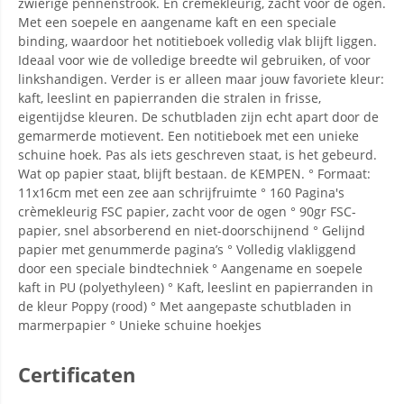
zwierige pennenstrook. En crèmekleurig, zacht voor de ogen.
Met een soepele en aangename kaft en een speciale
binding, waardoor het notitieboek volledig vlak blijft liggen.
Ideaal voor wie de volledige breedte wil gebruiken, of voor
linkshandigen. Verder is er alleen maar jouw favoriete kleur:
kaft, leeslint en papierranden die stralen in frisse,
eigentijdse kleuren. De schutbladen zijn echt apart door de
gemarmerde motievent. Een notitieboek met een unieke
schuine hoek. Pas als iets geschreven staat, is het gebeurd.
Wat op papier staat, blijft bestaan. de KEMPEN. ° Formaat:
11x16cm met een zee aan schrijfruimte ° 160 Pagina's
crèmekleurig FSC papier, zacht voor de ogen ° 90gr FSC-
papier, snel absorberend en niet-doorschijnend ° Gelijnd
papier met genummerde pagina’s ° Volledig vlakliggend
door een speciale bindtechniek ° Aangename en soepele
kaft in PU (polyethyleen) ° Kaft, leeslint en papierranden in
de kleur Poppy (rood) ° Met aangepaste schutbladen in
marmerpapier ° Unieke schuine hoekjes
Certificaten