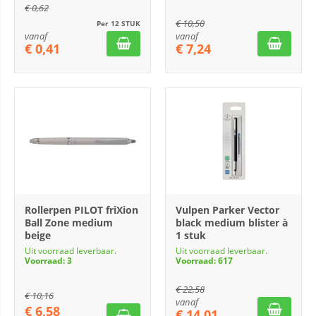
€
0,62
€
10,50
Per 12 STUK
vanaf
vanaf
€
0,41
€
7,24
Rollerpen PILOT friXion
Vulpen Parker Vector
Ball Zone medium
black medium blister à
beige
1 stuk
Uit voorraad leverbaar.
Uit voorraad leverbaar.
Voorraad: 3
Voorraad: 617
€
22,58
€
10,16
vanaf
€
6,58
€
14,01