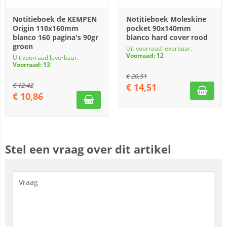
Notitieboek de KEMPEN
Notitieboek Moleskine
Origin 110x160mm
pocket 90x140mm
blanco 160 pagina's 90gr
blanco hard cover rood
groen
Uit voorraad leverbaar.
Voorraad: 12
Uit voorraad leverbaar.
Voorraad: 13
€
20,51
€
12,42
€
14,51
€
10,86
Stel een vraag over dit artikel