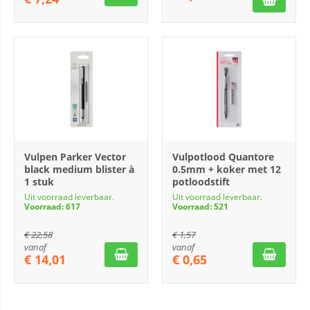
Vulpen Parker Vector
Vulpotlood Quantore
black medium blister à
0.5mm + koker met 12
1 stuk
potloodstift
Uit voorraad leverbaar.
Uit voorraad leverbaar.
Voorraad: 617
Voorraad: 521
€
22,58
€
1,57
vanaf
vanaf
€
14,01
€
0,65