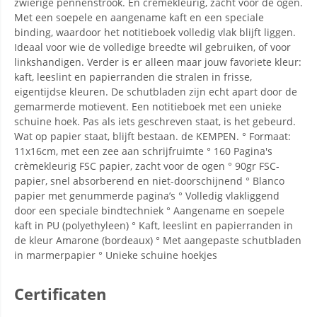
zwierige pennenstrook. En crèmekleurig, zacht voor de ogen.
Met een soepele en aangename kaft en een speciale
binding, waardoor het notitieboek volledig vlak blijft liggen.
Ideaal voor wie de volledige breedte wil gebruiken, of voor
linkshandigen. Verder is er alleen maar jouw favoriete kleur:
kaft, leeslint en papierranden die stralen in frisse,
eigentijdse kleuren. De schutbladen zijn echt apart door de
gemarmerde motievent. Een notitieboek met een unieke
schuine hoek. Pas als iets geschreven staat, is het gebeurd.
Wat op papier staat, blijft bestaan. de KEMPEN. ° Formaat:
11x16cm, met een zee aan schrijfruimte ° 160 Pagina's
crèmekleurig FSC papier, zacht voor de ogen ° 90gr FSC-
papier, snel absorberend en niet-doorschijnend ° Blanco
papier met genummerde pagina’s ° Volledig vlakliggend
door een speciale bindtechniek ° Aangename en soepele
kaft in PU (polyethyleen) ° Kaft, leeslint en papierranden in
de kleur Amarone (bordeaux) ° Met aangepaste schutbladen
in marmerpapier ° Unieke schuine hoekjes
Certificaten