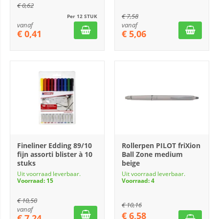
€
0,62
€
7,58
Per 12 STUK
vanaf
vanaf
€
0,41
€
5,06
Fineliner Edding 89/10
Rollerpen PILOT friXion
fijn assorti blister à 10
Ball Zone medium
stuks
beige
Uit voorraad leverbaar.
Uit voorraad leverbaar.
Voorraad: 15
Voorraad: 4
€
10,50
€
10,16
vanaf
€
6,58
€
7,24