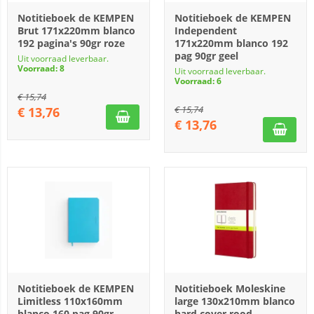
Notitieboek de KEMPEN
Notitieboek de KEMPEN
Brut 171x220mm blanco
Independent
192 pagina's 90gr roze
171x220mm blanco 192
pag 90gr geel
Uit voorraad leverbaar.
Voorraad: 8
Uit voorraad leverbaar.
Voorraad: 6
€
15,74
€
15,74
€
13,76
€
13,76
Notitieboek de KEMPEN
Notitieboek Moleskine
Limitless 110x160mm
large 130x210mm blanco
blanco 160 pag 90gr
hard cover rood