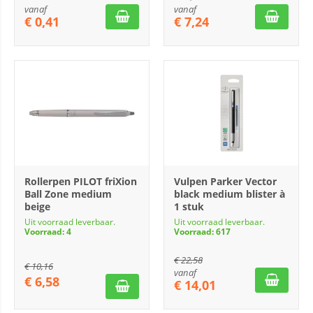
vanaf
vanaf
€
0,41
€
7,24
Rollerpen PILOT friXion
Vulpen Parker Vector
Ball Zone medium
black medium blister à
beige
1 stuk
Uit voorraad leverbaar.
Uit voorraad leverbaar.
Voorraad: 4
Voorraad: 617
€
22,58
€
10,16
vanaf
€
6,58
€
14,01