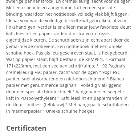
zwierige pennenstrook. En crèmekleurig, zacht voor de ogen.
Met een soepele en aangename kaft en een speciale
binding, waardoor het notitieboek volledig vlak blijft liggen.
Ideaal voor wie de volledige breedte wil gebruiken, of voor
linkshandigen. Verder is er alleen maar jouw favoriete kleur:
kaft, leeslint en papierranden die stralen in frisse,
eigentijdse kleuren. De schutbladen zijn echt apart door de
gemarmerde motievent. Een notitieboek met een unieke
schuine hoek. Pas als iets geschreven staat, is het gebeurd.
Wat op papier staat, blijft bestaan. de KEMPEN. ° Formaat:
171x220mm, met een zee aan schrijfruimte ° 192 Pagina's
crèmekleurig FSC papier, zacht voor de ogen ° 90gr FSC-
papier, snel absorberend en niet-doorschijnend ° Blanco
papier met genummerde pagina’s ° Volledig vlakliggend
door een speciale bindtechniek ° Aangename en soepele
kaft in PU (polyethyleen) ° Kaft, leeslint en papierranden in
de kleur Limitless (felblauw) ° Met aangepaste schutbladen
in marmerpapier ° Unieke schuine hoekjes
Certificaten