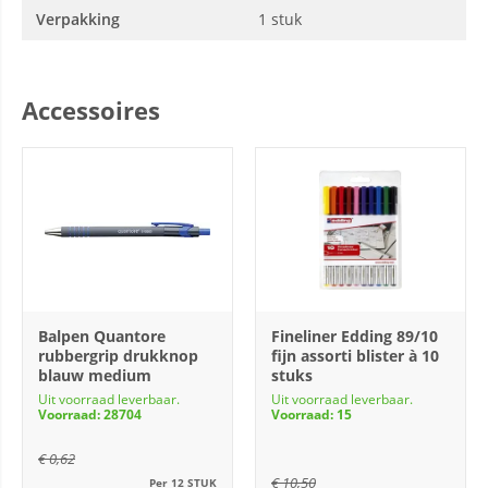
Verpakking
1 stuk
Accessoires
Balpen Quantore
Fineliner Edding 89/10
rubbergrip drukknop
fijn assorti blister à 10
blauw medium
stuks
Uit voorraad leverbaar.
Uit voorraad leverbaar.
Voorraad: 28704
Voorraad: 15
€
0,62
€
10,50
Per 12 STUK