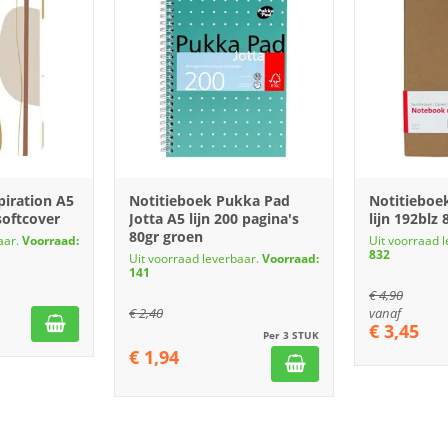
piration A5
Notitieboek Pukka Pad
Notitieboe
 softcover
Jotta A5 lijn 200 pagina's
lijn 192blz 
80gr groen
aar.
Voorraad:
Uit voorraad 
832
Uit voorraad leverbaar.
Voorraad:
141
€
4,90
€
2,40
vanaf
€
3,45
Per 3 STUK
€
1,94