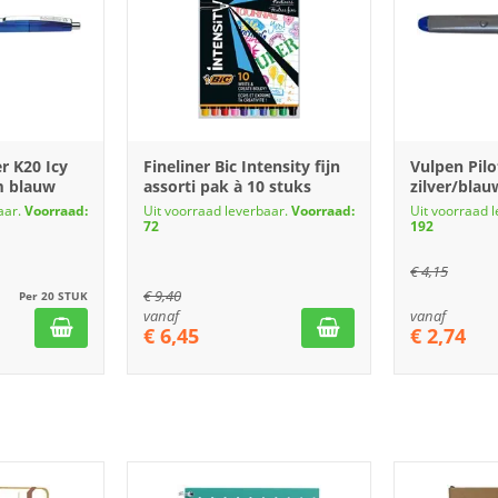
r K20 Icy
Fineliner Bic Intensity fijn
Vulpen Pil
m blauw
assorti pak à 10 stuks
zilver/blau
aar.
Voorraad:
Uit voorraad leverbaar.
Voorraad:
Uit voorraad 
72
192
€
4,15
€
9,40
Per 20 STUK
vanaf
vanaf
€
6,45
€
2,74