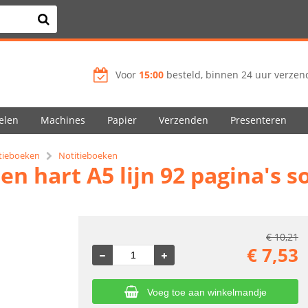
Voor
15:00
besteld, binnen 24 uur verzend
elen
Machines
Papier
Verzenden
Presenteren
tieboeken
Notitieboeken
n hart A5 lijn 92 pagina's s
€
10,21
€
7,53
Voeg toe aan winkelmandje