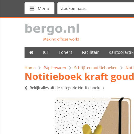
Menu
ICT
Toners
Facilitair
Kantoorartik
Home
Papierwaren
Schrijf- en notitieboeken
Noti
Notitieboek kraft goude
Bekijk alles uit de categorie Notitieboeken