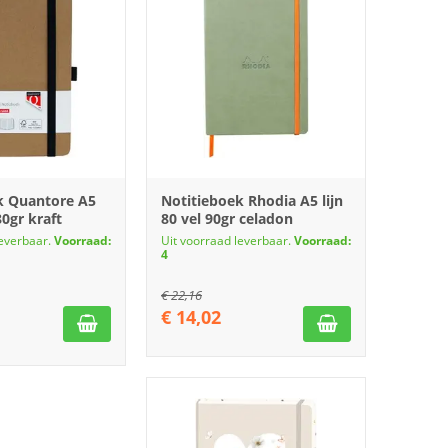
k Quantore A5
Notitieboek Rhodia A5 lijn
80gr kraft
80 vel 90gr celadon
leverbaar.
Voorraad:
Uit voorraad leverbaar.
Voorraad:
4
€
22,16
€
14,02