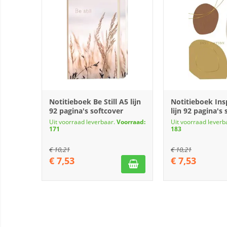
Notitieboek Be Still A5 lijn
Notitieboek Ins
92 pagina's softcover
lijn 92 pagina's
Uit voorraad leverbaar.
Voorraad:
Uit voorraad leverb
171
183
€
10,21
€
10,21
€
7,53
€
7,53