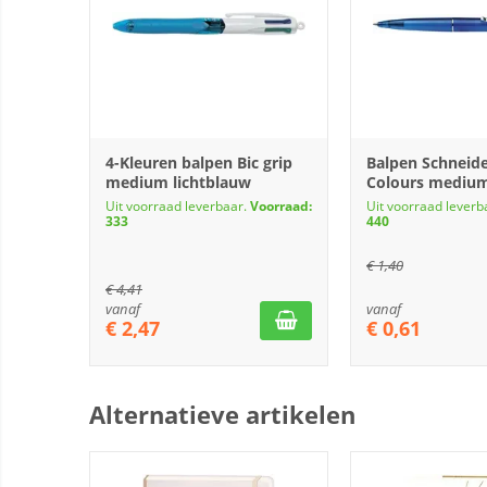
4-Kleuren balpen Bic grip
Balpen Schneide
medium lichtblauw
Colours mediu
Uit voorraad leverbaar.
Voorraad:
Uit voorraad leverb
333
440
€
1,40
€
4,41
vanaf
vanaf
€
2,47
€
0,61
Alternatieve artikelen