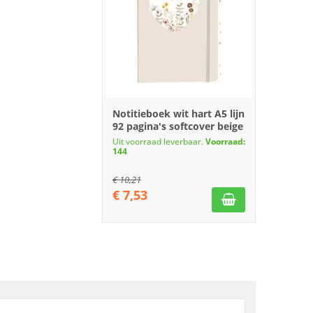
Notitieboek wit hart A5 lijn
92 pagina's softcover beige
Uit voorraad leverbaar.
Voorraad:
144
€
10,21
€
7,53