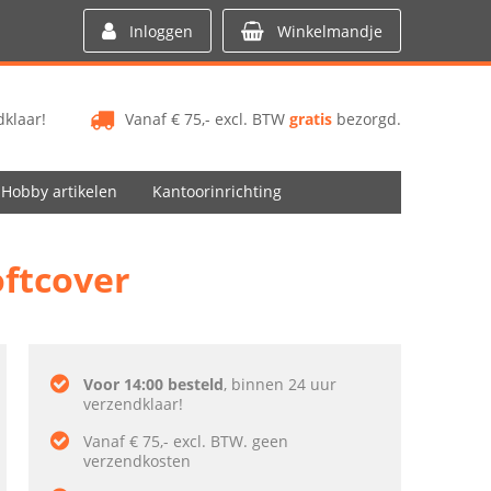
Inloggen
Winkelmandje
klaar!
Vanaf € 75,- excl. BTW
gratis
bezorgd.
Hobby artikelen
Kantoorinrichting
oftcover
Voor 14:00 besteld
, binnen 24 uur
verzendklaar!
Vanaf € 75,- excl. BTW. geen
verzendkosten