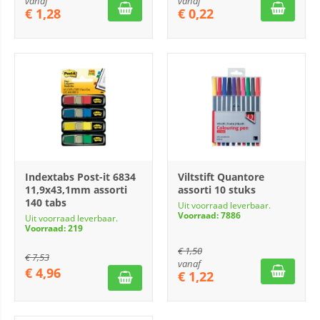
vanaf
vanaf
€
1,28
€
0,22
Indextabs Post-it 6834
Viltstift Quantore
11,9x43,1mm assorti
assorti 10 stuks
140 tabs
Uit voorraad leverbaar.
Voorraad: 7886
Uit voorraad leverbaar.
Voorraad: 219
€
1,50
€
7,53
vanaf
€
4,96
€
1,22