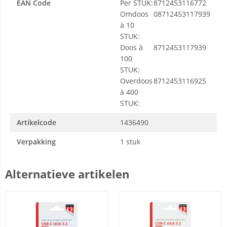
EAN Code
Per STUK:
8712453116772
Omdoos
08712453117939
à 10
STUK:
Doos à
8712453117939
100
STUK:
Overdoos
8712453116925
à 400
STUK:
Artikelcode
1436490
Verpakking
1 stuk
Alternatieve artikelen