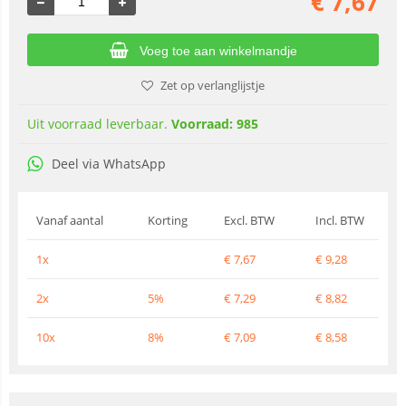
€
7,67
Voeg toe aan winkelmandje
Zet op verlanglijstje
Uit voorraad leverbaar.
Voorraad: 985
Deel via WhatsApp
Vanaf aantal
Korting
Excl. BTW
Incl. BTW
1x
€
7,67
€
9,28
2x
5%
€
7,29
€
8,82
10x
8%
€
7,09
€
8,58