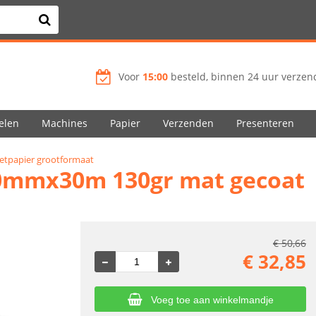
Voor
15:00
besteld, binnen 24 uur verzend
elen
Machines
Papier
Verzenden
Presenteren
jetpapier grootformaat
10mmx30m 130gr mat gecoat
€
50,66
€
32,85
Voeg toe aan winkelmandje