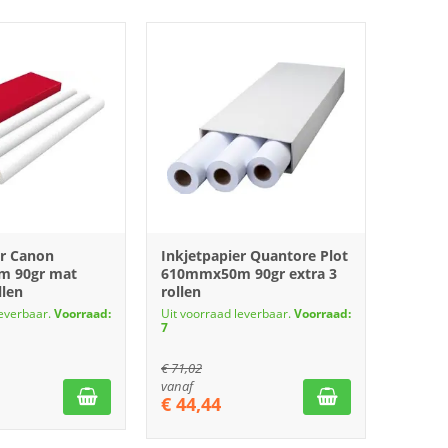
er Canon
Inkjetpapier Quantore Plot
 90gr mat
610mmx50m 90gr extra 3
llen
rollen
leverbaar.
Voorraad:
Uit voorraad leverbaar.
Voorraad:
7
€
71,02
vanaf
€
44,44