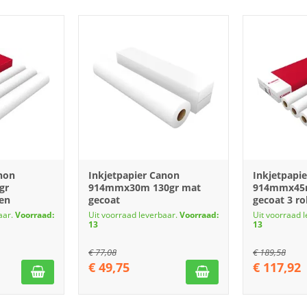
non
Inkjetpapier Canon
Inkjetpapi
gr
914mmx30m 130gr mat
914mmx45m
len
gecoat
gecoat 3 ro
aar.
Voorraad:
Uit voorraad leverbaar.
Voorraad:
Uit voorraad 
13
13
€
77,08
€
189,58
€
49,75
€
117,92