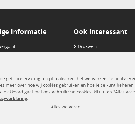
ige Informatie
Ook Interessant
bergo.nl
Drukwerk
gegevens
Relatiegeschenken
nding
Vind hier jouw cartridge
nservice (klachten & retouren)
de gebruikservaring te optimaliseren, het webverkeer te analysere
ene Voorwaarden
es meer over hoe wij cookies gebruiken en hoe je ze kunt beheren
ls je akkoord gaat met ons gebruik van cookies, klikt u op "Alles ac
yverklaring
acyverklaring
.
Alles weigeren