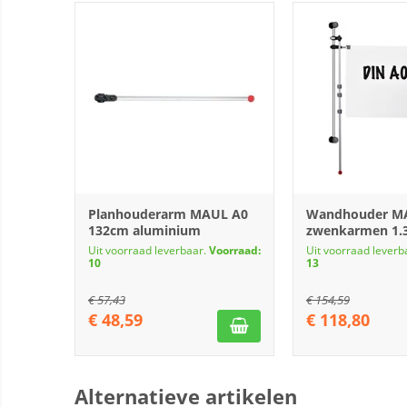
Planhouderarm MAUL A0
Wandhouder M
132cm aluminium
zwenkarmen 1.3
Uit voorraad leverbaar.
Voorraad:
Uit voorraad leverb
10
13
€
57,43
€
154,59
€
48,59
€
118,80
Alternatieve artikelen