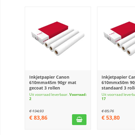
Inkjetpapier Canon
Inkjetpapier Ca
610mmx45m 90gr mat
610mmx50m 90
gecoat 3 rollen
standaard 3 rol
Uit voorraad leverbaar.
Voorraad:
Uit voorraad leverb
2
17
€
134,93
€
85,76
€
83,86
€
53,80