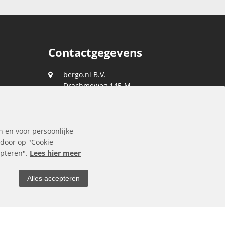
Contactgegevens
bergo.nl B.V.
Drachmeweg 145-M
2153 PA
Nieuw-Vennep
088 0400 400
n en voor persoonlijke
klantenservice@bergo.nl
 door op "Cookie
cepteren".
Lees hier meer
Alles accepteren