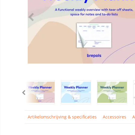
Artikelomschrijving & specificaties
Accessoires
A