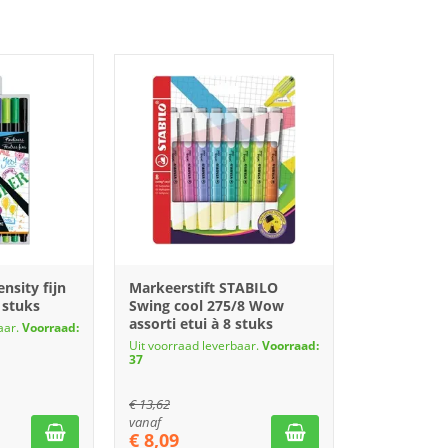
ensity fijn
Markeerstift STABILO
 stuks
Swing cool 275/8 Wow
assorti etui à 8 stuks
aar.
Voorraad:
Uit voorraad leverbaar.
Voorraad:
37
€
13,62
vanaf
€
8,09