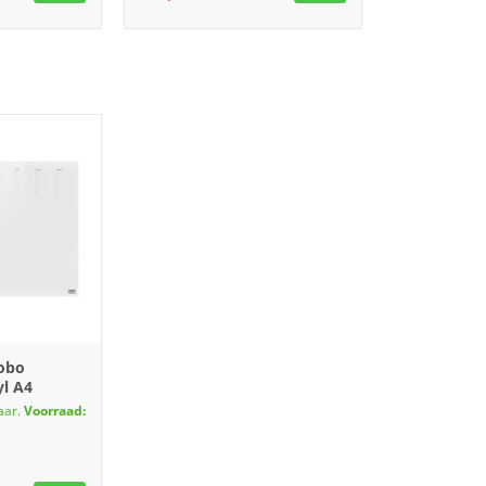
obo
yl A4
aar.
Voorraad: