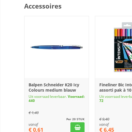
Accessoires
Balpen Schneider K20 Icy
Fineliner Bic Int
Colours medium blauw
assorti pak à 10
Uit voorraad leverbaar.
Voorraad:
Uit voorraad leverb
440
72
€
1,40
€
9,40
Per 20 STUK
vanaf
vanaf
€
0,61
€
6,45