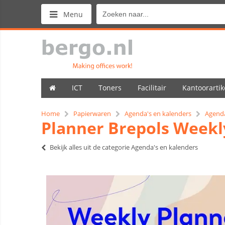
Menu
ICT
Toners
Facilitair
Kantoorartik
Home
Papierwaren
Agenda's en kalenders
Agenda
Planner Brepols Weekl
Bekijk alles uit de categorie Agenda's en kalenders