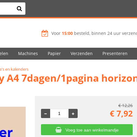
Voor
15:00
besteld, binnen 24 uur verzend
elen
Machines
Papier
Verzenden
Presenteren
's en kalenders
y A4 7dagen/1pagina horizon
€
12,26
€
7,92
Voeg toe aan winkelmandje