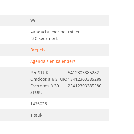
Wit
Aandacht voor het milieu
FSC keurmerk
Brepols
Agenda's en kalenders
Per STUK:
5412303385282
Omdoos à 6 STUK:
15412303385289
Overdoos à 30
25412303385286
STUK:
1436026
1 stuk