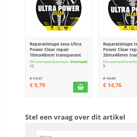
Reparatietape tesa Ultra
Reparatietape t
Power Clear repair
Power Clear rep
10mx48mm transparant
20mx48mm tran
Uit voorraad leverbaar.
Voorraad:
Uit voorraad leverb
12
5
€
13,37
€
19,89
€
9,79
€
14,76
Stel een vraag over dit artikel