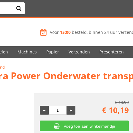
Voor
15:00
besteld, binnen 24 uur verzend
elen
Machines
Papier
Verzenden
Presenteren
and
ltra Power Onderwater tran
€
13,92
€
10,19
Voeg toe aan winkelmandje