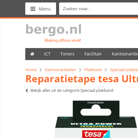
Menu
ICT
Toners
Facilitair
Kantoorartik
Home
Kantoorartikelen
Plakband
Speciaal plakb
Reparatietape tesa U
Bekijk alles uit de categorie Speciaal plakband