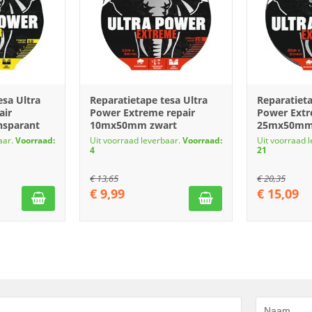
esa Ultra
Reparatietape tesa Ultra
Reparatieta
air
Power Extreme repair
Power Extr
sparant
10mx50mm zwart
25mx50mm
aar.
Voorraad:
Uit voorraad leverbaar.
Voorraad:
Uit voorraad 
4
21
€
13,65
€
20,35
€
9,99
€
15,09