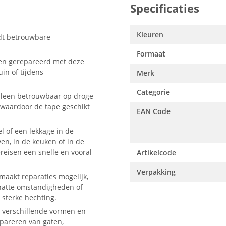
Specificaties
Kleuren
dt betrouwbare
Formaat
en gerepareerd met deze
uin of tijdens
Merk
Categorie
alleen betrouwbaar op droge
waardoor de tape geschikt
EAN Code
 of een lekkage in de
ven, in de keuken of in de
reisen een snelle en vooral
Artikelcode
Verpakking
maakt reparaties mogelijk,
 natte omstandigheden of
 sterke hechting.
an verschillende vormen en
pareren van gaten,