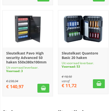
Sleutelkast Pavo High
Sleutelkast Quantore
security Advanced 50
Basic 20 haken
haken 550x380x100mm
Uit voorraad leverbaar.
Voorraad: 53
Uit voorraad leverbaar.
Voorraad: 3
€
18,50
€
230,34
vanaf
€
11,72
€
140,97