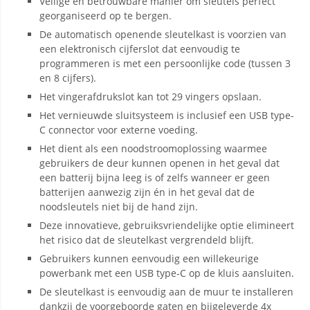
Veilige en betrouwbare manier om sleutels perfect
georganiseerd op te bergen.
De automatisch openende sleutelkast is voorzien van
een elektronisch cijferslot dat eenvoudig te
programmeren is met een persoonlijke code (tussen 3
en 8 cijfers).
Het vingerafdrukslot kan tot 29 vingers opslaan.
Het vernieuwde sluitsysteem is inclusief een USB type-
C connector voor externe voeding.
Het dient als een noodstroomoplossing waarmee
gebruikers de deur kunnen openen in het geval dat
een batterij bijna leeg is of zelfs wanneer er geen
batterijen aanwezig zijn én in het geval dat de
noodsleutels niet bij de hand zijn.
Deze innovatieve, gebruiksvriendelijke optie elimineert
het risico dat de sleutelkast vergrendeld blijft.
Gebruikers kunnen eenvoudig een willekeurige
powerbank met een USB type-C op de kluis aansluiten.
De sleutelkast is eenvoudig aan de muur te installeren
dankzij de voorgeboorde gaten en bijgeleverde 4x