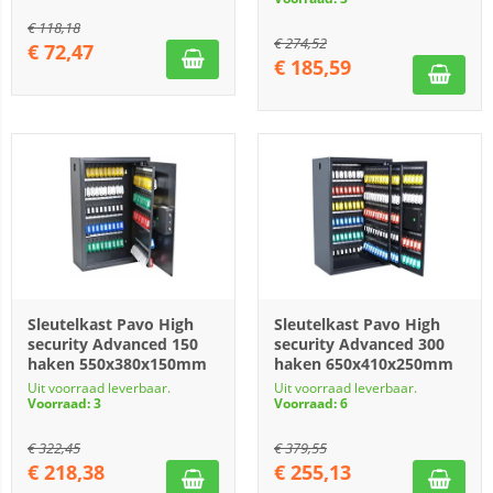
€
118,18
€
274,52
€
72,47
€
185,59
Sleutelkast Pavo High
Sleutelkast Pavo High
security Advanced 150
security Advanced 300
haken 550x380x150mm
haken 650x410x250mm
Uit voorraad leverbaar.
Uit voorraad leverbaar.
Voorraad: 3
Voorraad: 6
€
322,45
€
379,55
€
218,38
€
255,13