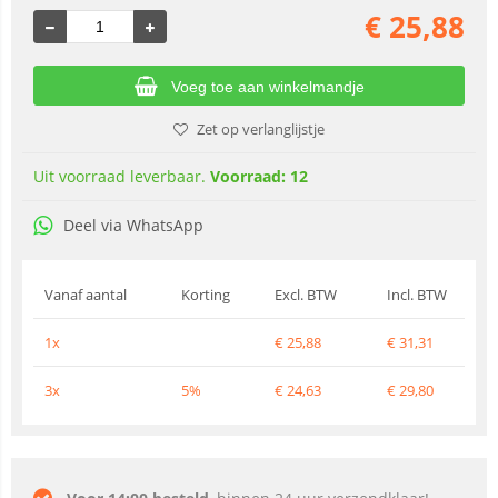
€
25,88
Voeg toe aan winkelmandje
Zet op verlanglijstje
Uit voorraad leverbaar.
Voorraad: 12
Deel via WhatsApp
Vanaf aantal
Korting
Excl. BTW
Incl. BTW
1x
€
25,88
€
31,31
3x
5%
€
24,63
€
29,80