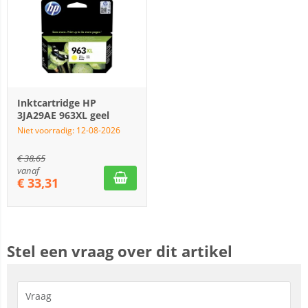
Inktcartridge HP
3JA29AE 963XL geel
Niet voorradig: 12-08-2026
€
38,65
vanaf
€
33,31
Stel een vraag over dit artikel