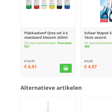
Plakkaatverf Qrea set à 6
Schaar Maped S
standaard kleuren 250ml
16cm assorti
Uit voorraad leverbaar.
Voorraad:
Uit voorraad leverb
521
380
€
12,35
€
6,50
€
6,81
€
4,07
Alternatieve artikelen