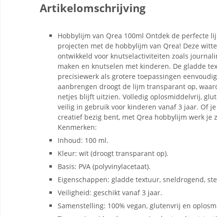
Artikelomschrijving
Hobbylijm van Qrea 100ml Ontdek de perfecte lijm
projecten met de hobbylijm van Qrea! Deze witte
ontwikkeld voor knutselactiviteiten zoals journal
maken en knutselen met kinderen. De gladde tex
precisiewerk als grotere toepassingen eenvoudi
aanbrengen droogt de lijm transparant op, waard
netjes blijft uitzien. Volledig oplosmiddelvrij, glu
veilig in gebruik voor kinderen vanaf 3 jaar. Of j
creatief bezig bent, met Qrea hobbylijm werk je 
Kenmerken:
Inhoud: 100 ml.
Kleur: wit (droogt transparant op).
Basis: PVA (polyvinylacetaat).
Eigenschappen: gladde textuur, sneldrogend, ste
Veiligheid: geschikt vanaf 3 jaar.
Samenstelling: 100% vegan, glutenvrij en oplosmi