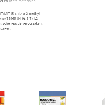
iel en lichte materialen.
T/MIT (5-chloro-2-methyl-
ne)(55965-84-9), BIT (1,2-
rgische reactie veroorzaken.
rzaken.