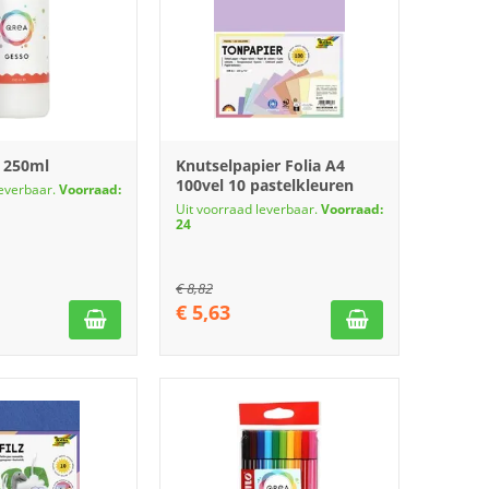
 250ml
Knutselpapier Folia A4
100vel 10 pastelkleuren
leverbaar.
Voorraad:
Uit voorraad leverbaar.
Voorraad:
24
€
8,82
€
5,63