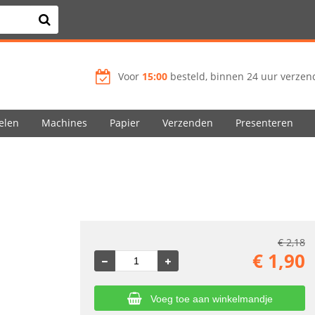
Voor
15:00
besteld, binnen 24 uur verzend
elen
Machines
Papier
Verzenden
Presenteren
€
2,18
€
1,90
Voeg toe aan winkelmandje