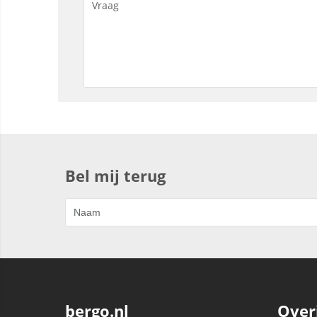
Bel mij terug
bergo.nl
Over