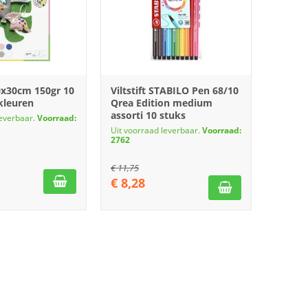
20x30cm 150gr 10
Viltstift STABILO Pen 68/10
 kleuren
Qrea Edition medium
assorti 10 stuks
leverbaar.
Voorraad:
Uit voorraad leverbaar.
Voorraad:
2762
€
11,75
€
8,28