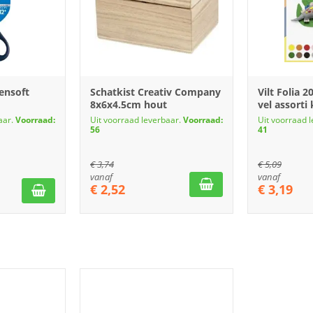
ensoft
Schatkist Creativ Company
Vilt Folia 
8x6x4.5cm hout
vel assorti
aar.
Voorraad:
Uit voorraad leverbaar.
Voorraad:
Uit voorraad 
56
41
€
3,74
€
5,09
vanaf
vanaf
€
2,52
€
3,19