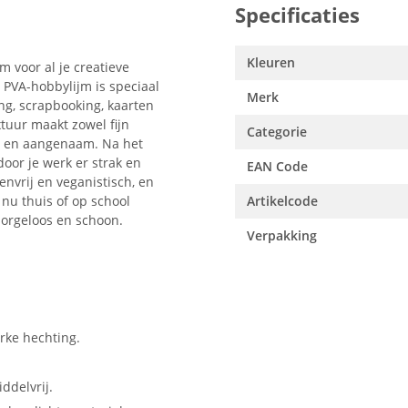
Specificaties
Kleuren
 voor al je creatieve
 PVA-hobbylijm is speciaal
Merk
ing, scrapbooking, kaarten
tuur maakt zowel fijn
Categorie
g en aangenaam. Na het
oor je werk er strak en
EAN Code
tenvrij en veganistisch, en
e nu thuis of op school
Artikelcode
zorgeloos en schoon.
Verpakking
rke hechting.
ddelvrij.