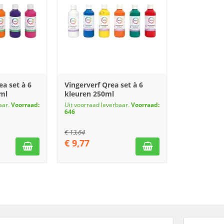
ea set à 6
Vingerverf Qrea set à 6
0ml
kleuren 250ml
aar.
Voorraad:
Uit voorraad leverbaar.
Voorraad:
646
€
13,64
€
9,77