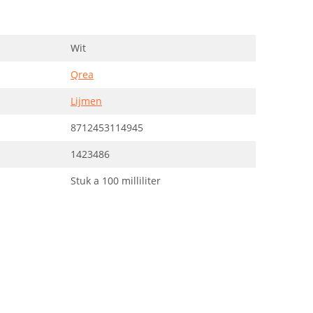
Wit
Qrea
Lijmen
8712453114945
1423486
Stuk a 100 milliliter