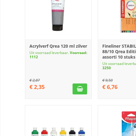
Acrylverf Qrea 120 ml zilver
Fineliner STABI
88/10 Qrea Editi
Uit voorraad leverbaar.
Voorraad:
assorti 10 stuks
1112
Uit voorraad leverb
3250
€
2,87
€
9,50
€
2,35
€
6,76