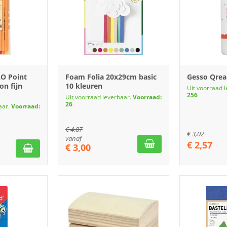
LO Point
Foam Folia 20x29cm basic
Gesso Qrea
on fijn
10 kleuren
Uit voorraad 
256
Uit voorraad leverbaar.
Voorraad:
26
aar.
Voorraad:
€
4,87
€
3,02
vanaf
€
2,57
€
3,00