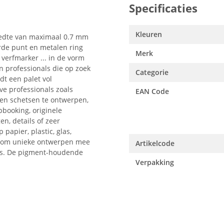
Specificaties
Kleuren
eedte van maximaal 0.7 mm
erde punt en metalen ring
Merk
 verfmarker ... in de vorm
n professionals die op zoek
Categorie
dt een palet vol
ve professionals zoals
EAN Code
en schetsen te ontwerpen,
pbooking, originele
n, details of zeer
apier, plastic, glas,
ect om unieke ontwerpen mee
Artikelcode
uis. De pigment-houdende
Verpakking