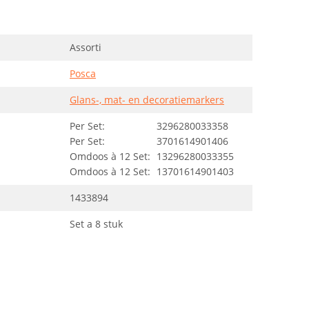
Assorti
Posca
Glans-, mat- en decoratiemarkers
Per Set:
3296280033358
Per Set:
3701614901406
Omdoos à 12 Set:
13296280033355
Omdoos à 12 Set:
13701614901403
1433894
Set a 8 stuk