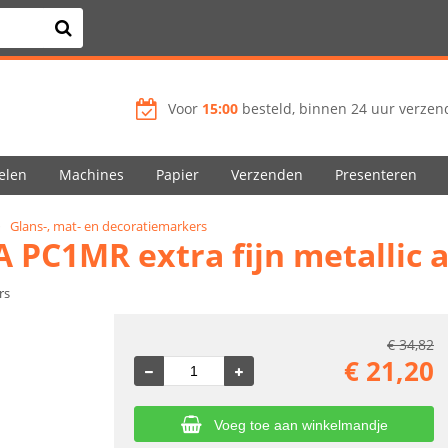
Voor
15:00
besteld, binnen 24 uur verzend
elen
Machines
Papier
Verzenden
Presenteren
Glans-, mat- en decoratiemarkers
PC1MR extra fijn metallic as
rs
€
34,82
€
21,20
Voeg toe aan winkelmandje