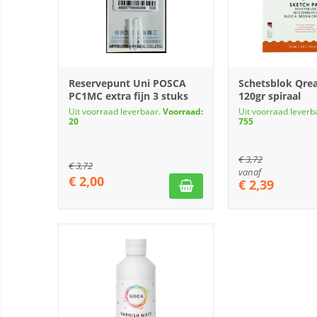
Reservepunt Uni POSCA
Schetsblok Qrea
PC1MC extra fijn 3 stuks
120gr spiraal
Uit voorraad leverbaar.
Voorraad:
Uit voorraad leverb
20
755
€
3,72
€
3,72
vanaf
€
2,00
€
2,39