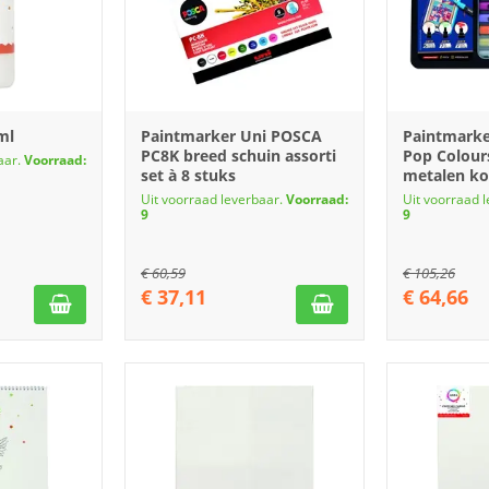
ml
Paintmarker Uni POSCA
Paintmark
PC8K breed schuin assorti
Pop Colours
aar.
Voorraad:
set à 8 stuks
metalen kof
Uit voorraad leverbaar.
Voorraad:
Uit voorraad 
9
9
€
60,59
€
105,26
€
37,11
€
64,66