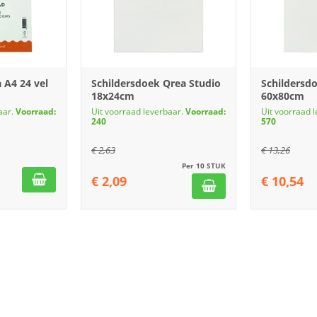
 A4 24 vel
Schildersdoek Qrea Studio
Schildersd
18x24cm
60x80cm
aar.
Voorraad:
Uit voorraad leverbaar.
Voorraad:
Uit voorraad 
240
570
€
2,63
€
13,26
Per 10 STUK
€
2,09
€
10,54