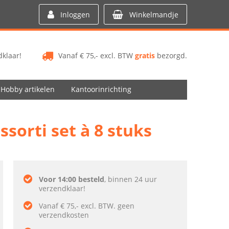
Inloggen
Winkelmandje
klaar!
Vanaf € 75,- excl. BTW
gratis
bezorgd.
Hobby artikelen
Kantoorinrichting
sorti set à 8 stuks
Voor 14:00 besteld
, binnen 24 uur
verzendklaar!
Vanaf € 75,- excl. BTW. geen
verzendkosten