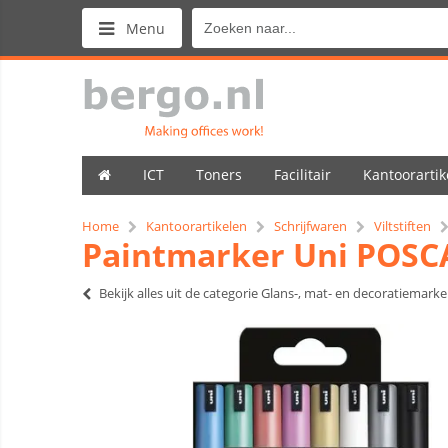
Menu
ICT
Toners
Facilitair
Kantoorartik
Home
Kantoorartikelen
Schrijfwaren
Viltstiften
Paintmarker Uni POSCA 
Bekijk alles uit de categorie Glans-, mat- en decoratiemarke