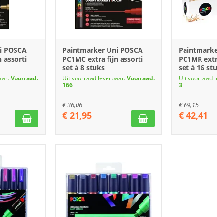
i POSCA
Paintmarker Uni POSCA
Paintmark
 assorti
PC1MC extra fijn assorti
PC1MR extra
set à 8 stuks
set à 16 st
aar.
Voorraad:
Uit voorraad leverbaar.
Voorraad:
Uit voorraad 
166
3
€
36,06
€
69,15
€
21,95
€
42,41