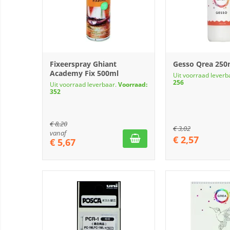
Fixeerspray Ghiant
Gesso Qrea 250
Academy Fix 500ml
Uit voorraad leverb
256
Uit voorraad leverbaar.
Voorraad:
352
€
8,20
€
3,02
vanaf
€
2,57
€
5,67