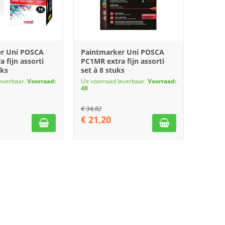
er Uni POSCA
Paintmarker Uni POSCA
 fijn assorti
PC1MR extra fijn assorti
uks
set à 8 stuks
leverbaar.
Voorraad:
Uit voorraad leverbaar.
Voorraad:
48
€
34,82
€
21,20