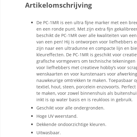
Artikelomschrijving
De PC-1MR is een ultra fijne marker met een br
en een ronde punt. Met zijn extra fijn gekalibre
beschikt de PC-1MR over alle kwaliteiten van een
van een pen! Hij is ontworpen voor liefhebbers e
zijn naar een ultradunne en compacte lijn en bie
kleureffecten. De PC-1MR is geschikt voor creatie
grafische vormgevers om technische tekeningen 
voor liefhebbers met creatieve hobby’s voor scra
wenskaarten en voor kunstenaars voor afwerkinge
nauwkeurige omtrekken te maken. Toepasbaar op p
textiel, hout, steen, porcelein enzovoorts. Perf
te maken, voor zowel binnenshuis als buitensh
inkt is op water basis en is reukloos in gebruik.
Geschikt voor alle ondergronden.
Hoge UV weerstand.
Dekkende ondoorzichtige kleuren.
Uitwasbaar.