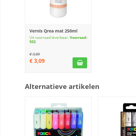
Vernis Qrea mat 250ml
Uit voorraad leverbaar.
Voorraad:
502
€
3,89
€
3,09
Alternatieve artikelen