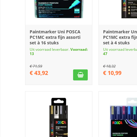
Paintmarker Uni POSCA
Paintmarker Un
PC1MC extra fijn assorti
PC1MC extra fijn
set à 16 stuks
set à 4 stuks
Uit voorraad leverbaar.
Voorraad:
Uit voorraad leverb
13
47
€
71,59
€
18,32
€
43,92
€
10,99