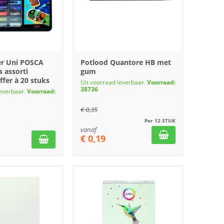
er Uni POSCA
Potlood Quantore HB met
 assorti
gum
fer à 20 stuks
Uit voorraad leverbaar.
Voorraad:
38736
leverbaar.
Voorraad:
€
0,35
Per 12 STUK
vanaf
€
0,19