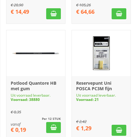
€
20,90
€
105,26
€
14,49
€
64,66
Potlood Quantore HB
Reservepunt Uni
met gum
POSCA PC3M fijn
Uit voorraad leverbaar.
Uit voorraad leverbaar.
Voorraad: 38880
Voorraad: 21
€
0,35
Per 12 STUK
€
2,42
vanaf
€
1,29
€
0,19