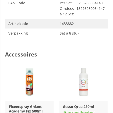
EAN Code
Per Set:
3296280034140
Omdoos
13296280034147
à 12 Set:
Artikelcode
1433882
Verpakking
Set a 8 stuk
Accessoires
Fixeerspray Ghiant
Gesso Qrea 250ml
Academy Fix 500ml
Uit voorraad leverbaar.