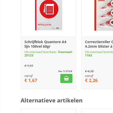
Schrijfblok Quantore A4
Correctieroller
lijn 100vel 60gr
4.2mm blister á
Uit voorraad leverbaar.
Voorraad:
Uit voorraad leverb
25123
1163
€
1,93
€
4,38
Per 5 STUK
vanaf
vanaf
€
1,67
€
2,26
Alternatieve artikelen