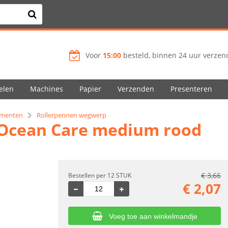
Voor
15:00
besteld, binnen 24 uur verzend
elen
Machines
Papier
Verzenden
Presenteren
rumenten
Rollerpennen wegwerp
e Ocean Care medium rood
€
3,66
Bestellen per 12 STUK
€
2,07
Voeg toe aan winkelmandje