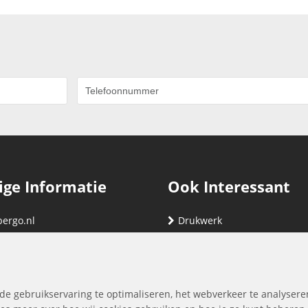
ige Informatie
Ook Interessant
bergo.nl
Drukwerk
gegevens
Relatiegeschenken
nding
Vind hier jouw cartridge
nservice (klachten & retouren)
de gebruikservaring te optimaliseren, het webverkeer te analysere