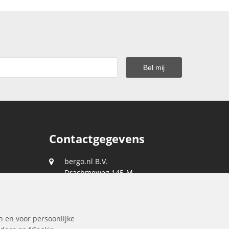
Contactgegevens
bergo.nl B.V.
Drachmeweg 145-M
2153 PA
Nieuw-Vennep
088 0400 400
n en voor persoonlijke
klantenservice@bergo.nl