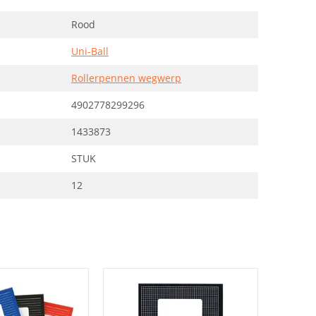
Rood
Uni-Ball
Rollerpennen wegwerp
4902778299296
1433873
STUK
12