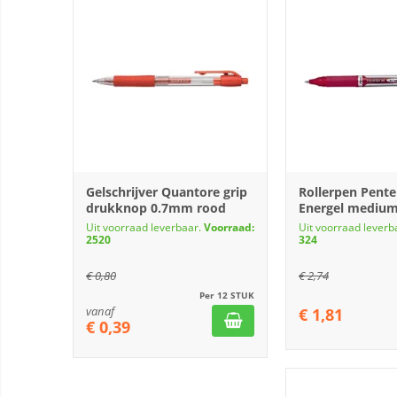
Gelschrijver Quantore grip
Rollerpen Pente
drukknop 0.7mm rood
Energel medium
Uit voorraad leverbaar.
Voorraad:
Uit voorraad leverb
2520
324
€
0,80
€
2,74
Per 12 STUK
vanaf
€
1,81
€
0,39