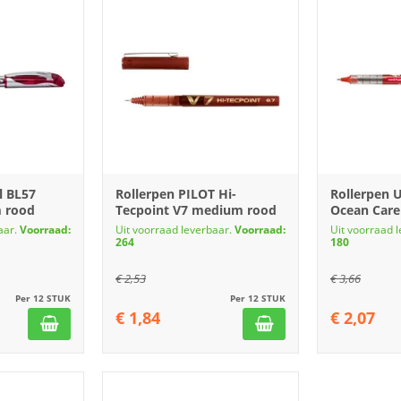
l BL57
Rollerpen PILOT Hi-
Rollerpen U
 rood
Tecpoint V7 medium rood
Ocean Care 
aar.
Voorraad:
Uit voorraad leverbaar.
Voorraad:
Uit voorraad 
264
180
€
2,53
€
3,66
Per 12 STUK
Per 12 STUK
€
1,84
€
2,07