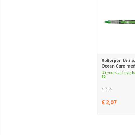
Rollerpen Uni-ba
Ocean Care me
Uit voorraad leverb
60
€
3,66
€
2,07