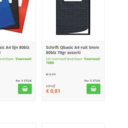
ic A4 lijn 80blz
Schrift Qbasic A4 ruit 5mm
i
80blz 70gr assorti
leverbaar.
Voorraad:
Uit voorraad leverbaar.
Voorraad:
1080
€
1,11
Per 5 STUK
Per 5 STUK
vanaf
€
0,81