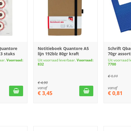
 Quantore
Notitieboek Quantore A5
Schrift Qbas
 3 stuks
lijn 192blz 80gr kraft
70gr assort
aar.
Voorraad:
Uit voorraad leverbaar.
Voorraad:
Uit voorraad 
832
7700
€
1,11
€
4,90
vanaf
vanaf
€
3,45
€
0,81