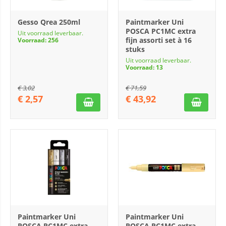
Gesso Qrea 250ml
Paintmarker Uni
POSCA PC1MC extra
Uit voorraad leverbaar.
fijn assorti set à 16
Voorraad: 256
stuks
Uit voorraad leverbaar.
Voorraad: 13
€
3,02
€
71,59
€
2,57
€
43,92
Paintmarker Uni
Paintmarker Uni
POSCA PC1MC extra
POSCA PC1MC extra