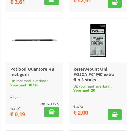
€
42,41
€
2,61
Potlood Quantore HB
Reservepunt Uni
met gum
POSCA PC1MC extra
fijn 3 stuks
Uit voorraad leverbaar.
Voorraad: 38736
Uit voorraad leverbaar.
Voorraad: 20
€
0,35
Per 12 STUK
€
3,72
vanaf
€
2,00
€
0,19