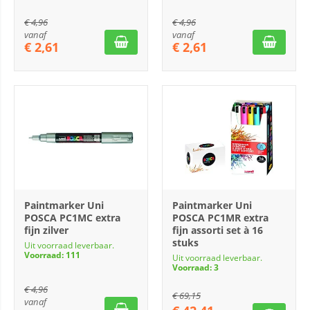
€
4,96
€
4,96
vanaf
vanaf
€
2,61
€
2,61
Paintmarker Uni
Paintmarker Uni
POSCA PC1MC extra
POSCA PC1MR extra
fijn zilver
fijn assorti set à 16
stuks
Uit voorraad leverbaar.
Voorraad: 111
Uit voorraad leverbaar.
Voorraad: 3
€
4,96
€
69,15
vanaf