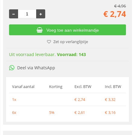
€
4,96
€
2,74
Voeg toe aan winkelmandje
Zet op verlanglijstje
Uit voorraad leverbaar.
Voorraad: 143
Deel via WhatsApp
Vanaf aantal
Korting
Excl. BTW
Incl. BTW
1x
€
2,74
€
3,32
6x
5%
€
2,61
€
3,16