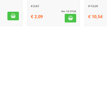
€
2,63
€
13,26
Per 10 STUK
€
2,09
€
10,54