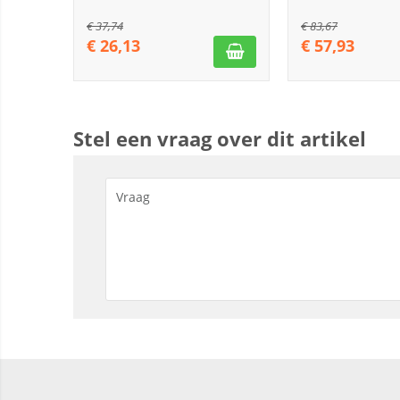
€
37,74
€
83,67
€
26,13
€
57,93
Stel een vraag over dit artikel