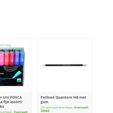
er Uni POSCA
Potlood Quantore HB met
 fijn assorti
gum
uks
Uit voorraad leverbaar.
Voorraad:
38868
leverbaar.
Voorraad: