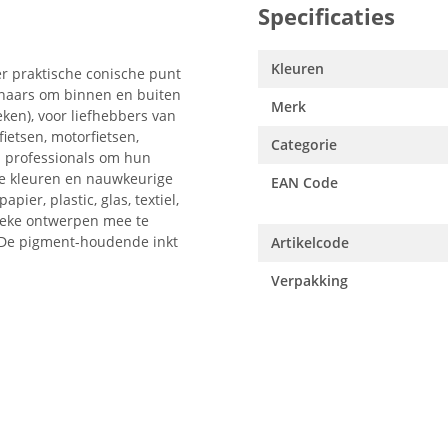
Specificaties
Kleuren
r praktische conische punt
enaars om binnen en buiten
Merk
eken), voor liefhebbers van
ietsen, motorfietsen,
Categorie
n professionals om hun
 te kleuren en nauwkeurige
EAN Code
pier, plastic, glas, textiel,
nieke ontwerpen mee te
 De pigment-houdende inkt
Artikelcode
Verpakking