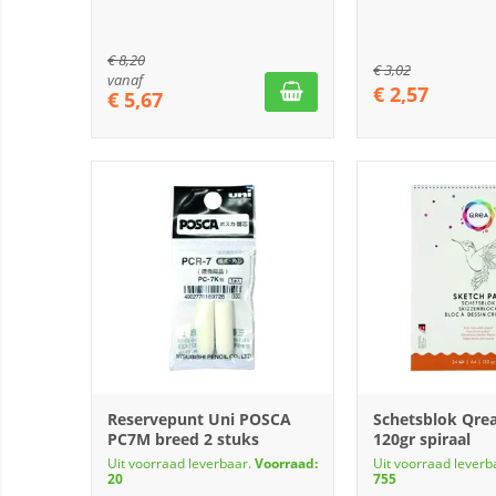
€
8,20
€
3,02
vanaf
€
2,57
€
5,67
Reservepunt Uni POSCA
Schetsblok Qrea
PC7M breed 2 stuks
120gr spiraal
Uit voorraad leverbaar.
Voorraad:
Uit voorraad leverb
20
755