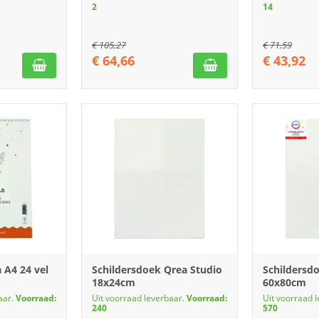
2
14
€
105,27
€
71,59
€
64,66
€
43,92
 A4 24 vel
Schildersdoek Qrea Studio
Schildersd
18x24cm
60x80cm
aar.
Voorraad:
Uit voorraad leverbaar.
Voorraad:
Uit voorraad 
240
570