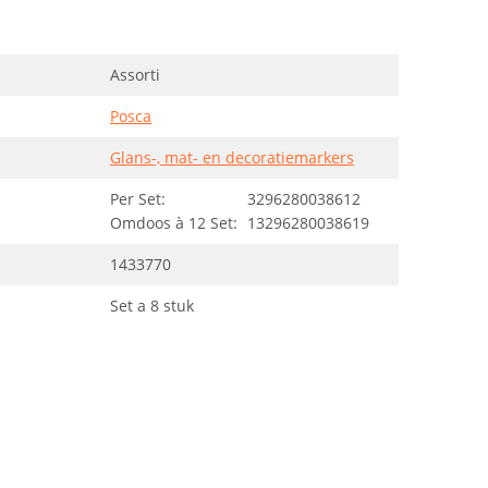
Assorti
Posca
Glans-, mat- en decoratiemarkers
Per Set:
3296280038612
Omdoos à 12 Set:
13296280038619
1433770
Set a 8 stuk