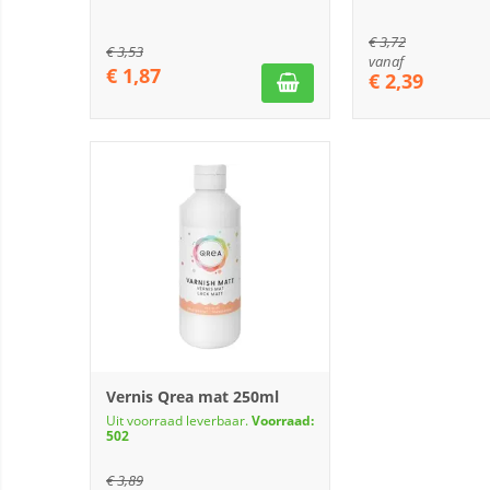
€
3,72
€
3,53
vanaf
€
1,87
€
2,39
Vernis Qrea mat 250ml
Uit voorraad leverbaar.
Voorraad:
502
€
3,89