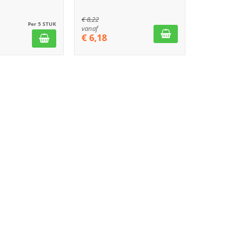
€
8,22
Per 5 STUK
vanaf
€
6,18