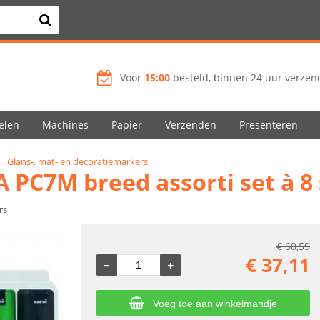
Voor
15:00
besteld, binnen 24 uur verzend
elen
Machines
Papier
Verzenden
Presenteren
Glans-, mat- en decoratiemarkers
 PC7M breed assorti set à 8
rs
€
60,59
€
37,11
Voeg toe aan winkelmandje