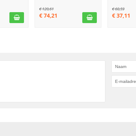
€
120,61
€
60,59
€
74,21
€
37,11