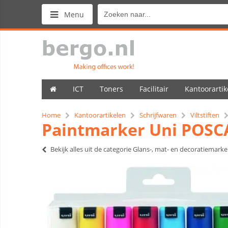
Menu
ICT
Toners
Facilitair
Kantoorartik
Home
Kantoorartikelen
Schrijfwaren
Viltstiften
Paintmarker Uni POSCA
Bekijk alles uit de categorie Glans-, mat- en decoratiemarke