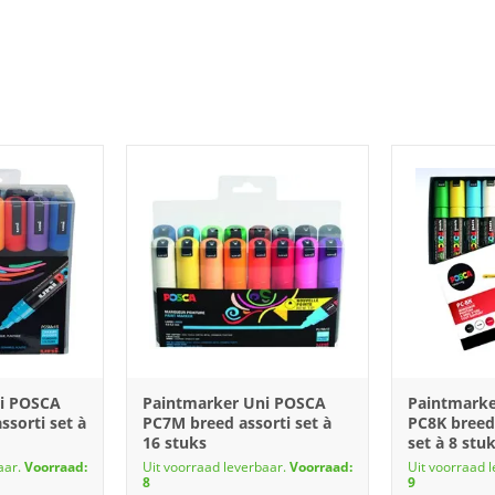
i POSCA
Paintmarker Uni POSCA
Paintmark
sorti set à
PC7M breed assorti set à
PC8K breed 
16 stuks
set à 8 stu
aar.
Voorraad:
Uit voorraad leverbaar.
Voorraad:
Uit voorraad 
8
9