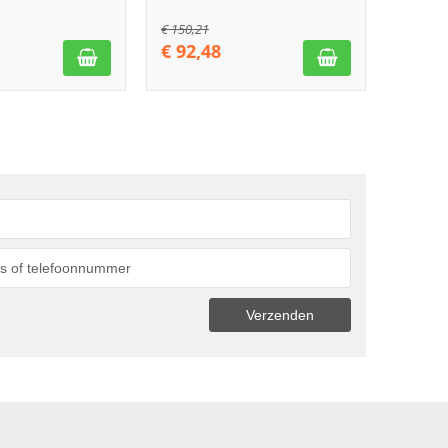
€
150,21
€
92,48