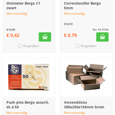
Ontnieter Bergo C1
Correctieroller Bergo
zwart
5mm
Niet voorradig:
Niet voorradig:
€
0,99
€
0,89
Per 10 STUK
€
0,42
€
0,79
Vergelijken
Vergelijken
Push pins Bergo assorti,
Verzenddoos
ds á 50
300x250x150mm bruin
Niet voorradig:
Niet voorradig: