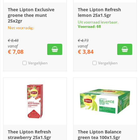
Thee Lipton Exclusive
Thee Lipton Refresh
groene thee munt
lemon 25x1.5gr
25x2gr
Uit voorraad leverbaar.
Voorraad: 68
Niet voorradig:
€
8,48
€
4,73
vanaf
vanaf
€
7,08
€
3,84
Vergelijken
Vergelijken
Thee Lipton Refresh
Thee Lipton Balance
strawberry 25x1.5gr
green tea 100x1.5gr