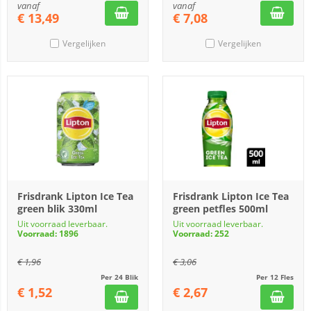
vanaf
vanaf
€
13,49
€
7,08
Vergelijken
Vergelijken
Frisdrank Lipton Ice Tea
Frisdrank Lipton Ice Tea
green blik 330ml
green petfles 500ml
Uit voorraad leverbaar.
Uit voorraad leverbaar.
Voorraad: 1896
Voorraad: 252
€
1,96
€
3,06
Per 24 Blik
Per 12 Fles
€
1,52
€
2,67