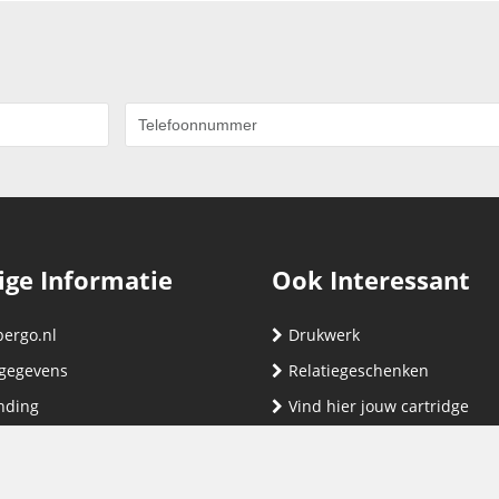
ige Informatie
Ook Interessant
bergo.nl
Drukwerk
gegevens
Relatiegeschenken
nding
Vind hier jouw cartridge
nservice (klachten & retouren)
ene Voorwaarden