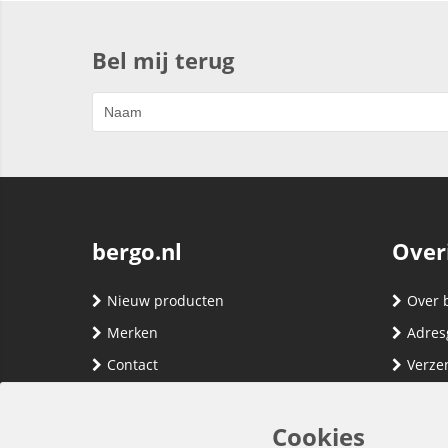
Bel mij terug
bergo.nl
Over
Nieuw producten
Over 
Merken
Adres
Contact
Verze
Registreren
Klante
Inloggen
Algem
Cookies