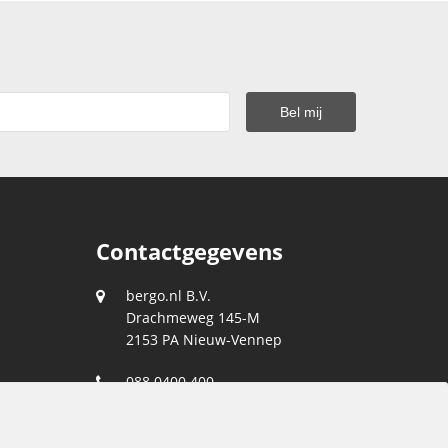
Contactgegevens
bergo.nl B.V.
Drachmeweg 145-M
2153 PA
Nieuw-Vennep
088 0400 400
klantenservice@bergo.nl