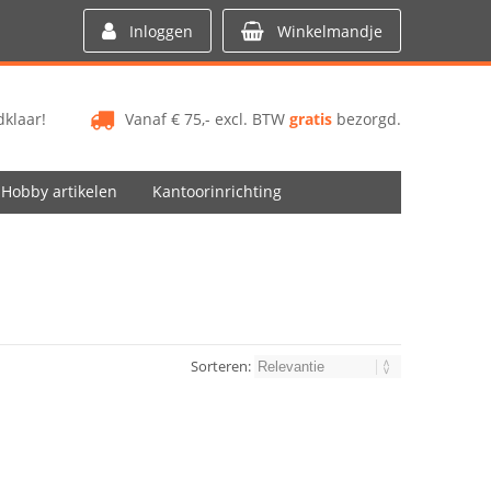
Inloggen
Winkelmandje
klaar!
Vanaf € 75,- excl. BTW
gratis
bezorgd.
Hobby artikelen
Kantoorinrichting
Sorteren: