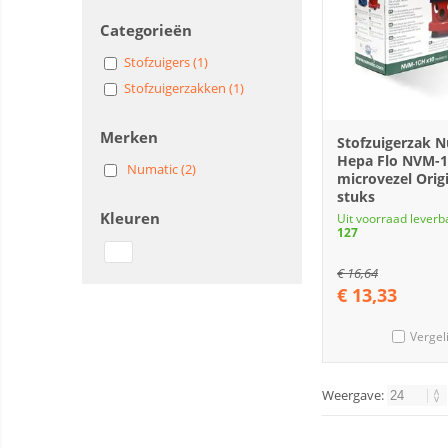
Categorieën
Stofzuigers (1)
Stofzuigerzakken (1)
Merken
Stofzuigerzak 
Hepa Flo NVM-
Numatic (2)
microvezel Orig
stuks
Kleuren
Uit voorraad leverb
127
€
16,64
€
13,33
Vergel
Weergave: