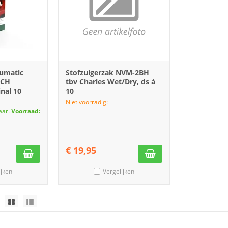
Numatic
Stofzuigerzak NVM-2BH
1CH
tbv Charles Wet/Dry, ds á
inal 10
10
Niet voorradig:
aar.
Voorraad:
€
19,95
ijken
Vergelijken