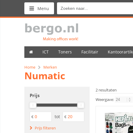
Menu
ICT
Toners
Facilitair
Kantoorartik
Home
Merken
Numatic
2 resultaten
Prijs
Weergave:
tot
€
€
Prijs filteren