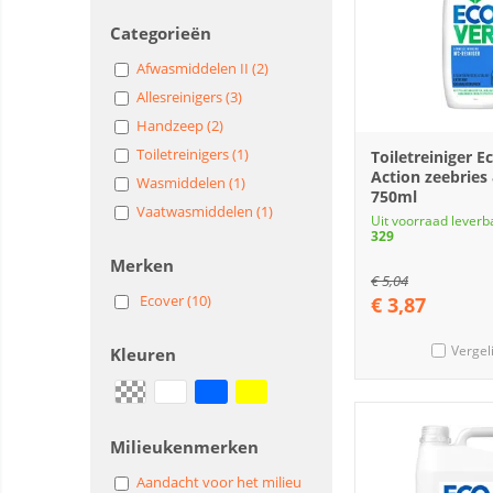
Categorieën
Afwasmiddelen II (2)
Allesreinigers (3)
Handzeep (2)
Toiletreinigers (1)
Toiletreiniger E
Action zeebries 
Wasmiddelen (1)
750ml
Vaatwasmiddelen (1)
Uit voorraad leverb
329
Merken
€
5,04
Ecover (10)
€
3,87
Vergel
Kleuren
Milieukenmerken
Aandacht voor het milieu