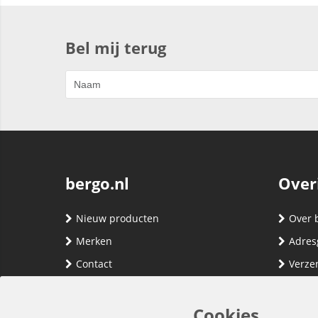
Bel mij terug
bergo.nl
Over
Nieuw producten
Over 
Merken
Adres
Contact
Verze
Registreren
Klante
Inloggen
Algem
Cookies