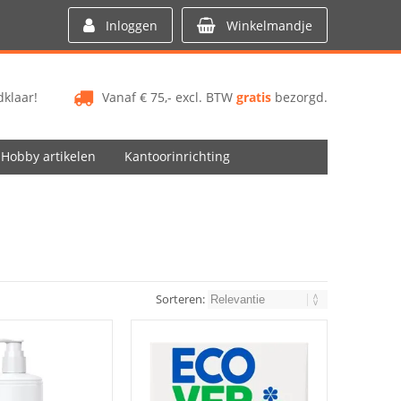
Inloggen
Winkelmandje
klaar!
Vanaf € 75,- excl. BTW
gratis
bezorgd.
Hobby artikelen
Kantoorinrichting
Sorteren: