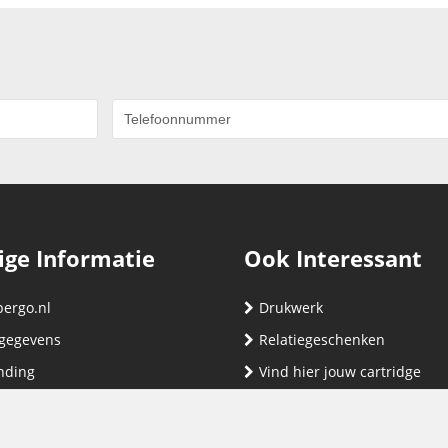
ige Informatie
Ook Interessant
bergo.nl
Drukwerk
gegevens
Relatiegeschenken
nding
Vind hier jouw cartridge
nservice (klachten & retouren)
ene Voorwaarden