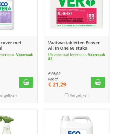
Ecover met
Vaatwastabletten Ecover
l
All In One 68 stuks
leverbaar.
Voorraad:
Uit voorraad leverbaar.
Voorraad:
82
€
26,02
vanaf
€
21,29
ergelijken
Vergelijken