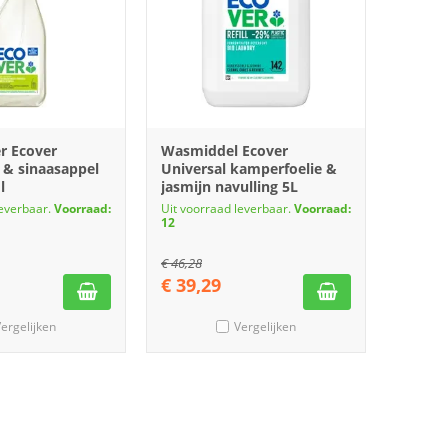
er Ecover
Wasmiddel Ecover
 & sinaasappel
Universal kamperfoelie &
l
jasmijn navulling 5L
leverbaar.
Voorraad:
Uit voorraad leverbaar.
Voorraad:
12
€
46,28
€
39,29
ergelijken
Vergelijken