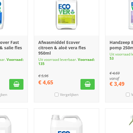
cover Fast
Afwasmiddel Ecover
Handzeep 
& salie fles
citroen & aloë vera fles
pomp 250m
950ml
Uit voorraad 
53
aar.
Voorraad:
Uit voorraad leverbaar.
Voorraad:
135
€
4,69
€
5,96
vanaf
€
4,65
€
3,49
ijken
Vergelijken
V