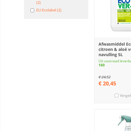
(2)
EU Ecolabel (2)
Afwasmiddel Ec
citroen & aloë v
navulling 5L
Uit voorraad leverb
160
€
24,52
€
20,45
Vergel