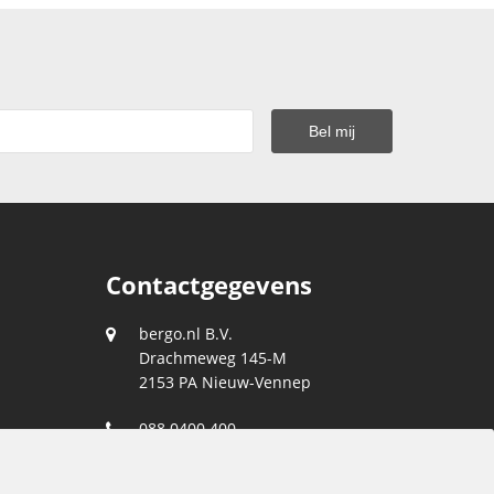
Contactgegevens
bergo.nl B.V.
Drachmeweg 145-M
2153 PA
Nieuw-Vennep
088 0400 400
klantenservice@bergo.nl