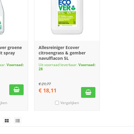
over groene
Allesreiniger Ecover
it spray
citroengrass & gember
navulflacon 5L
aar.
Voorraad:
Uit voorraad leverbaar.
Voorraad:
28
€
21,77
€
18,11
ijken
Vergelijken