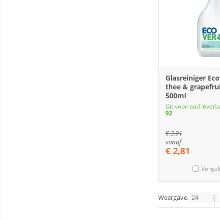
Glasreiniger Ec
thee & grapefru
500ml
Uit voorraad leverb
92
€
3,91
vanaf
€
2,81
Vergel
Weergave: