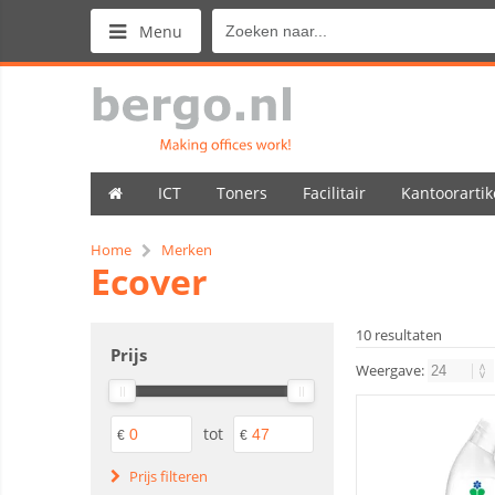
Menu
ICT
Toners
Facilitair
Kantoorartik
Home
Merken
Ecover
10 resultaten
Prijs
Weergave:
tot
€
€
Prijs filteren