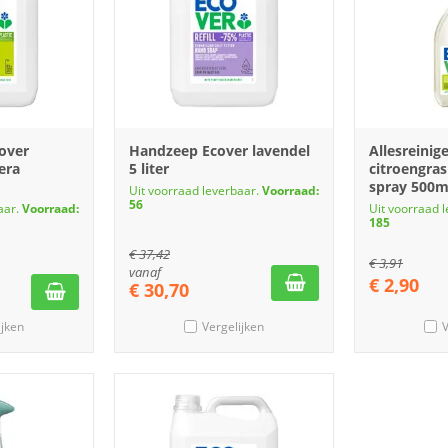
over
Handzeep Ecover lavendel
Allesreinig
era
5 liter
citroengras
spray 500m
Uit voorraad leverbaar.
Voorraad:
56
aar.
Voorraad:
Uit voorraad 
185
€
37,42
€
3,91
vanaf
€
2,90
€
30,70
ijken
Vergelijken
V