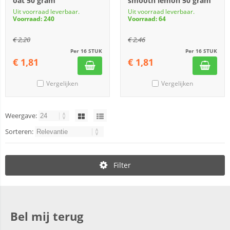
oat 50 gram
smooth lemon 50 gram
Uit voorraad leverbaar.
Uit voorraad leverbaar.
Voorraad: 240
Voorraad: 64
€
2,20
€
2,46
Per 16 STUK
Per 16 STUK
€
1,81
€
1,81
Vergelijken
Vergelijken
Weergave:
Sorteren:
Filter
Bel mij terug