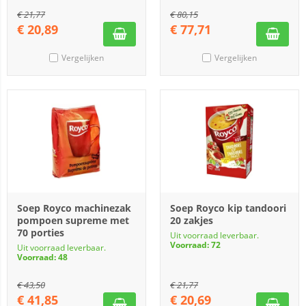
€
21,77
€
80,15
€
20,89
€
77,71
Vergelijken
Vergelijken
Soep Royco machinezak
Soep Royco kip tandoori
pompoen supreme met
20 zakjes
70 porties
Uit voorraad leverbaar.
Voorraad: 72
Uit voorraad leverbaar.
Voorraad: 48
€
43,50
€
21,77
€
41,85
€
20,69