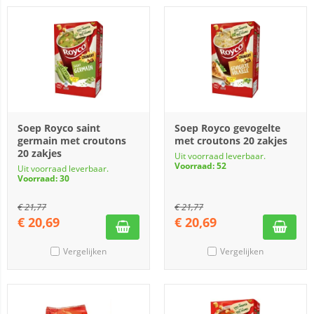
Soep Royco saint
Soep Royco gevogelte
germain met croutons
met croutons 20 zakjes
20 zakjes
Uit voorraad leverbaar.
Voorraad: 52
Uit voorraad leverbaar.
Voorraad: 30
€
21,77
€
21,77
€
20,69
€
20,69
Vergelijken
Vergelijken