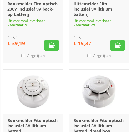
Rookmelder Fito optisch
Hittemelder Fito
230V inclusief 9V back-
inclusief 9V lithium
up batterij
batterij
Uit voorraad leverbaar.
Uit voorraad leverbaar.
Voorraad: 9
Voorraad: 25
€
51,79
€
21,29
€
39,19
€
15,37
Vergelijken
Vergelijken
Rookmelder Fito optisch
Rookmelder Fito optisch
inclusief 3V lithium
inclusief 3V lithium
batterij
batterij draadloos