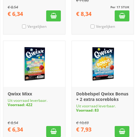
€
11,60
€
8,54
Per 17 STUK
€
6,34
€
8,34
Vergelijken
Vergelijken
Qwixx Mixx
Dobbelspel Qwixx Bonus
+ 2 extra scorebloks
Uit voorraad leverbaar.
Voorraad: 422
Uit voorraad leverbaar.
Voorraad: 83
€
8,54
€
10,69
€
6,34
€
7,93